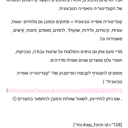
אבל לא סתם מתכונים, אלא רק מתכונים הקשורים לעולם המופלא
של הקונדיטוריה והאפייה הטבעונית.
קונדיטוריה ואפייה טבעונית = מתוקים וכמובן גם מלוחים: עוגות,
עוגיות, קינוחים, גלידות, שוקולד, לחמים, מאפים, פיצות, קישים,
פשטידות וכו'.
מדיי פעם אתן גם טיפים והמלצות על שיטות עבודה, טכניקות,
חומרי גלם ומוצרים שווים ואפילו מדריכים.
מוזמנים להצטרף לקבוצת הפייסבוק שלי "קונדיטוריה ואפייה
טבעונית" (
)
https://www.facebook.com/groups/345906296248113/
, שם ניתן להתייעץ, לשאול שאלות וכמובן להתפאר בתוצרים 🙂
.
[mc4wp_form id="138"]