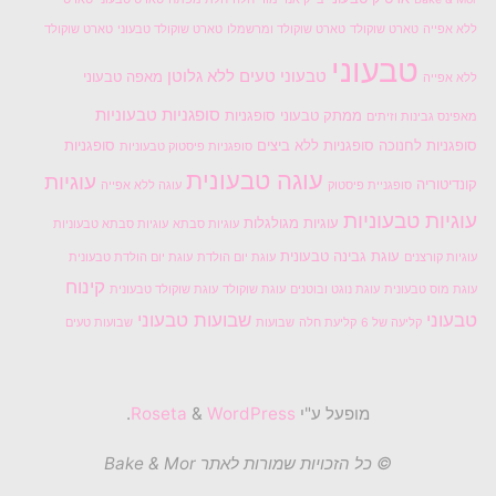
ללא אפייה
טארט שוקולד
טארט שוקולד ומרשמלו
טארט שוקולד טבעוני
טארט שוקולד
טבעוני
טבעוני טעים
ללא גלוטן
מאפה טבעוני
ללא אפייה
סופגניות טבעוניות
ממתק טבעוני
סופגניות
מאפינס גבינות וזיתים
סופגניות לחנוכה
סופגניות ללא ביצים
סופגניות
סופגניות פיסטוק טבעוניות
עוגה טבעונית
עוגיות
קונדיטוריה
סופגניית פיסטוק
עוגה ללא אפייה
עוגיות טבעוניות
עוגיות מגולגלות
עוגיות סבתא
עוגיות סבתא טבעוניות
עוגת גבינה טבעונית
עוגיות קורצנים
עוגת יום הולדת
עוגת יום הולדת טבעונית
קינוח
עוגת מוס טבעונית
עוגת נוגט ובוטנים
עוגת שוקולד
עוגת שוקולד טבעונית
טבעוני
שבועות טבעוני
קליעה של 6
קליעת חלה
שבועות
שבועות טעים
מופעל ע"י
Roseta
WordPress
&
.
© כל הזכויות שמורות לאתר Bake & Mor