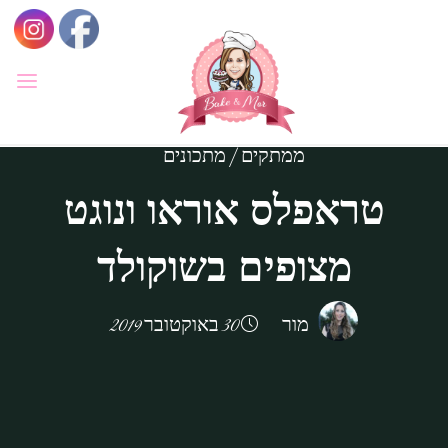
לגו
תוכן
BAKE
&
MOR
ממתקים
|
מתכונים
סדנאות
טראפלס אוראו ונוגט
קונדיטוריה
ואפייה
לילדים
ולמבוגרים,
סדנאות
מצופים בשוקולד
בימי
הולדת,
חוג
הקונדיטור
הצעיר.
מור
30 באוקטובר 2019