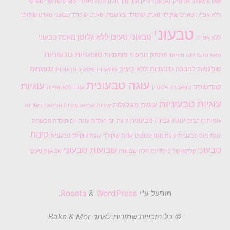
ארטיק טבעוני
Bake & Mor
בייק אנד מור
חלה
חלת מפתח
טארט טבעוני
טארט
ללא אפייה
טארט שוקולד
טארט שוקולד ומרשמלו
טארט שוקולד טבעוני
טארט שוקולד
טבעוני
טבעוני טעים
ללא גלוטן
מאפה טבעוני
ללא אפייה
סופגניות טבעוניות
ממתק טבעוני
סופגניות
מאפינס גבינות וזיתים
סופגניות לחנוכה
סופגניות ללא ביצים
סופגניות
סופגניות פיסטוק טבעוניות
עוגה טבעונית
עוגיות
קונדיטוריה
סופגניית פיסטוק
עוגה ללא אפייה
עוגיות טבעוניות
עוגיות מגולגלות
עוגיות סבתא
עוגיות סבתא טבעוניות
עוגת גבינה טבעונית
עוגיות קורצנים
עוגת יום הולדת
עוגת יום הולדת טבעונית
קינוח
עוגת מוס טבעונית
עוגת נוגט ובוטנים
עוגת שוקולד
עוגת שוקולד טבעונית
טבעוני
שבועות טבעוני
קליעה של 6
קליעת חלה
שבועות
שבועות טעים
מופעל ע"י
Roseta
WordPress
&
.
© כל הזכויות שמורות לאתר Bake & Mor