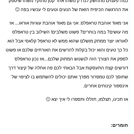
כמה פעמים מתחשק לנו רק משהו אחד קטן מתוק? משהו שיספק
את ההרגשה הכיפית הזאת של הנעים וטעים לי עכשיו בפה 🙂
אני מאוד אוהבת טראפלס. אני גם מאוד אוהבת עוגיות אוראו… אז
מה עושים? במה בוחרים? פשוט משלבים! השילוב בין טראפלס
לאוראו יוצר ממתק מושלם שהוא ממש לא טראפל קלאסי אבל הוא
כל כך טעים והוא יכול בקלות להרשים את האורחים שלכם או פשוט
לספק את הצורך הזה לנשנוש המתוק שלכם…אז נכון טראפלס
דורשים קצת התעסקות אבל הבאתי לכם פה אחלה של קיצור דרך
שחוסך לכם טמפרור מפרך ואתם יכולים להשתמש בו לציפוי של
אינספור קינוחים אחרים.
אז תכינו, תצלמו, תזללו ותספרו לי איך יצא 🙂
חומרים: