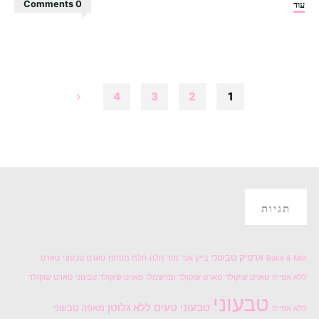
"עוגת
עוד
0 Comments
ביסקוויטים
של
ילדות"
4
3
2
1
Posts
pagination
תגיות
ארטיק טבעוני
Bake & Mor
בייק אנד מור
חלה
חלת מפתח
טארט טבעוני
טארט
ללא אפייה
טארט שוקולד
טארט שוקולד ומרשמלו
טארט שוקולד טבעוני
טארט שוקולד
טבעוני
טבעוני טעים
ללא גלוטן
מאפה טבעוני
ללא אפייה