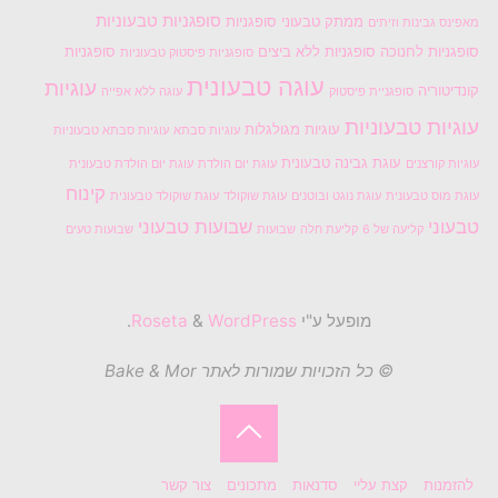
סופגניות טבעוניות
ממתק טבעוני
סופגניות
מאפינס גבינות וזיתים
סופגניות לחנוכה
סופגניות ללא ביצים
סופגניות
סופגניות פיסטוק טבעוניות
עוגה טבעונית
עוגיות
קונדיטוריה
סופגניית פיסטוק
עוגה ללא אפייה
עוגיות טבעוניות
עוגיות מגולגלות
עוגיות סבתא
עוגיות סבתא טבעוניות
עוגת גבינה טבעונית
עוגיות קורצנים
עוגת יום הולדת
עוגת יום הולדת טבעונית
קינוח
עוגת מוס טבעונית
עוגת נוגט ובוטנים
עוגת שוקולד
עוגת שוקולד טבעונית
טבעוני
שבועות טבעוני
קליעה של 6
קליעת חלה
שבועות
שבועות טעים
מופעל ע"י
Roseta
WordPress
&
.
© כל הזכויות שמורות לאתר Bake & Mor
בחזרה
להזמנות
קצת עליי
סדנאות
מתכונים
צור קשר