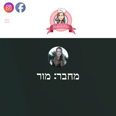
לגו
תוכן
BAKE
&
MOR
סדנאות
קונדיטוריה
ואפייה
לילדים
ולמבוגרים,
סדנאות
בימי
הולדת,
מחבר: מור
חוג
הקונדיטור
הצעיר.