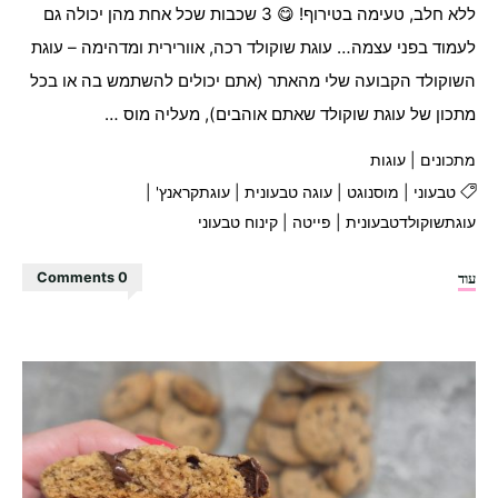
ללא חלב, טעימה בטירוף! 😋 3 שכבות שכל אחת מהן יכולה גם
לעמוד בפני עצמה… עוגת שוקולד רכה, אוורירית ומדהימה – עוגת
השוקולד הקבועה שלי מהאתר (אתם יכולים להשתמש בה או בכל
מתכון של עוגת שוקולד שאתם אוהבים), מעליה מוס …
מתכונים
|
עוגות
טבעוני
|
מוסנוגט
|
עוגה טבעונית
|
עוגתקראנץ'
|
עוגתשוקולדטבעונית
|
פייטה
|
קינוח טבעוני
"עוגת
עוד
0 Comments
שוקולד
קראנץ'
נוגט
מטורפת!"