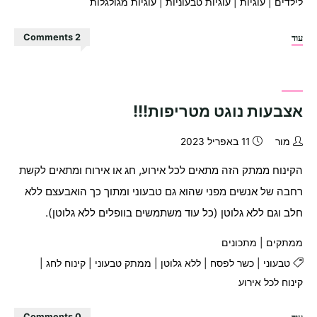
לילדים
|
עוגיות
|
עוגיות טבעוניות
|
עוגיות מגולגלות
"מגולגלות
עוד
2 Comments
נוגט
(אבל
אתם
יכולים
אצבעות נוגט מטריפות!!!
לקרוא
להן
מור
11 באפריל 2023
גם
הקינוח ממתק הזה מתאים לכל אירוע, חג או אירוח ומתאים לקשת
מגולגלות
רחבה של אנשים מפני שהוא גם טבעוני ומתוך כך הואבעצם ללא
קינדר)"
חלב וגם ללא גלוטן (כל עוד משתמשים בוופלים ללא גלוטן).
ממתקים
|
מתכונים
טבעוני
|
כשר לפסח
|
ללא גלוטן
|
ממתק טבעוני
|
קינוח לחג
|
קינוח לכל אירוע
"אצבעות
עוד
0 Comments