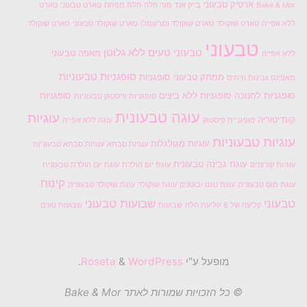
ארטיק טבעוני
Bake & Mor
בייק אנד מור
חלה
חלת מפתח
טארט טבעוני
טארט
ללא אפייה
טארט שוקולד
טארט שוקולד ומרשמלו
טארט שוקולד טבעוני
טארט שוקולד
טבעוני
טבעוני טעים
ללא גלוטן
מאפה טבעוני
ללא אפייה
סופגניות טבעוניות
ממתק טבעוני
סופגניות
מאפינס גבינות וזיתים
סופגניות לחנוכה
סופגניות ללא ביצים
סופגניות
סופגניות פיסטוק טבעוניות
עוגה טבעונית
עוגיות
קונדיטוריה
סופגניית פיסטוק
עוגה ללא אפייה
עוגיות טבעוניות
עוגיות מגולגלות
עוגיות סבתא
עוגיות סבתא טבעוניות
עוגת גבינה טבעונית
עוגיות קורצנים
עוגת יום הולדת
עוגת יום הולדת טבעונית
קינוח
עוגת מוס טבעונית
עוגת נוגט ובוטנים
עוגת שוקולד
עוגת שוקולד טבעונית
טבעוני
שבועות טבעוני
קליעה של 6
קליעת חלה
שבועות
שבועות טעים
מופעל ע"י
Roseta
WordPress
&
.
© כל הזכויות שמורות לאתר Bake & Mor