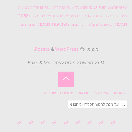
עוגת גבינה טבעונית
עוגיות קורצנים
עוגת יום הולדת
עוגת יום הולדת טבעונית
קינוח
עוגת מוס טבעונית
עוגת נוגט ובוטנים
עוגת שוקולד
עוגת שוקולד טבעונית
טבעוני
שבועות טבעוני
קליעה של 6
קליעת חלה
שבועות
שבועות טעים
מופעל ע"י
Roseta
WordPress
&
.
© כל הזכויות שמורות לאתר Bake & Mor
בחזרה
להזמנות
קצת עליי
סדנאות
מתכונים
צור קשר
ללמעלה
חיפוש
חפשו את: