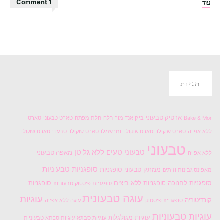
"ארטיק
עוד
1 Comment
קראנץ'
פיסטוק
ושוקולד
לבן
טבעוני!!!"
תגיות
ארטיק טבעוני
Bake & Mor
בייק אנד מור
חלה
חלת מפתח
טארט טבעוני
טארט
ללא אפייה
טארט שוקולד
טארט שוקולד ומרשמלו
טארט שוקולד טבעוני
טארט שוקולד
טבעוני
טבעוני טעים
ללא גלוטן
מאפה טבעוני
ללא אפייה
סופגניות טבעוניות
ממתק טבעוני
סופגניות
מאפינס גבינות וזיתים
סופגניות לחנוכה
סופגניות ללא ביצים
סופגניות
סופגניות פיסטוק טבעוניות
עוגה טבעונית
עוגיות
קונדיטוריה
סופגניית פיסטוק
עוגה ללא אפייה
עוגיות טבעוניות
עוגיות מגולגלות
עוגיות סבתא
עוגיות סבתא טבעוניות