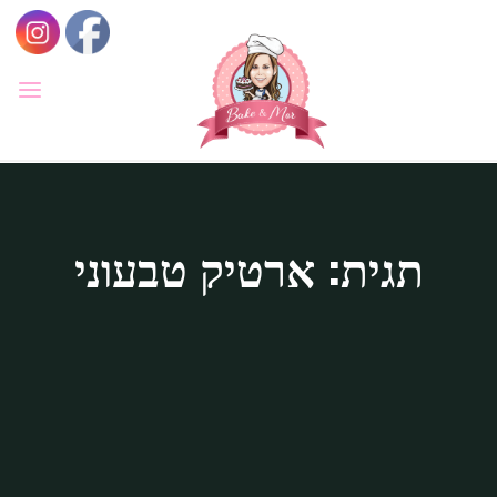
לגו
תוכן
BAKE
&
MOR
סדנאות
קונדיטוריה
ואפייה
לילדים
תגית: ארטיק טבעוני
ולמבוגרים,
סדנאות
בימי
הולדת,
חוג
הקונדיטור
הצעיר.