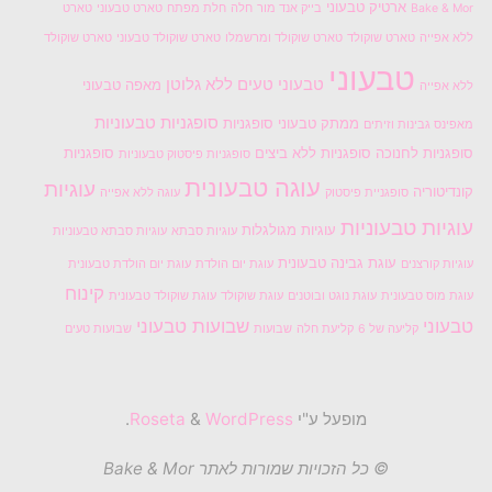
ארטיק טבעוני
Bake & Mor
בייק אנד מור
חלה
חלת מפתח
טארט טבעוני
טארט
ללא אפייה
טארט שוקולד
טארט שוקולד ומרשמלו
טארט שוקולד טבעוני
טארט שוקולד
טבעוני
טבעוני טעים
ללא גלוטן
מאפה טבעוני
ללא אפייה
סופגניות טבעוניות
ממתק טבעוני
סופגניות
מאפינס גבינות וזיתים
סופגניות לחנוכה
סופגניות ללא ביצים
סופגניות
סופגניות פיסטוק טבעוניות
עוגה טבעונית
עוגיות
קונדיטוריה
סופגניית פיסטוק
עוגה ללא אפייה
עוגיות טבעוניות
עוגיות מגולגלות
עוגיות סבתא
עוגיות סבתא טבעוניות
עוגת גבינה טבעונית
עוגיות קורצנים
עוגת יום הולדת
עוגת יום הולדת טבעונית
קינוח
עוגת מוס טבעונית
עוגת נוגט ובוטנים
עוגת שוקולד
עוגת שוקולד טבעונית
טבעוני
שבועות טבעוני
קליעה של 6
קליעת חלה
שבועות
שבועות טעים
מופעל ע"י
Roseta
WordPress
&
.
© כל הזכויות שמורות לאתר Bake & Mor