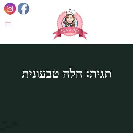
לגו
תוכן
BAKE
&
MOR
סדנאות
קונדיטוריה
ואפייה
לילדים
תגית: חלה טבעונית
ולמבוגרים,
סדנאות
בימי
הולדת,
חוג
הקונדיטור
הצעיר.