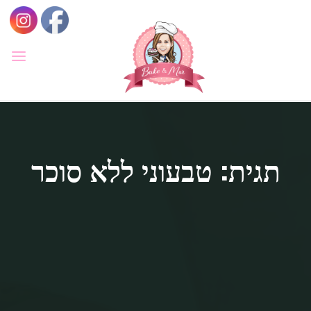
לגו
תוכן
BAKE
&
MOR
סדנאות
קונדיטוריה
ואפייה
לילדים
תגית: טבעוני ללא סוכר
ולמבוגרים,
סדנאות
בימי
הולדת,
חוג
הקונדיטור
הצעיר.