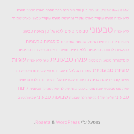
ארטיק טבעוני
Bake & Mor
בייק אנד מור
חלה
חלת מפתח
טארט טבעוני
טארט
ללא אפייה
טארט שוקולד
טארט שוקולד ומרשמלו
טארט שוקולד טבעוני
טארט שוקולד
טבעוני
טבעוני טעים
ללא גלוטן
מאפה טבעוני
ללא אפייה
סופגניות טבעוניות
ממתק טבעוני
סופגניות
מאפינס גבינות וזיתים
סופגניות לחנוכה
סופגניות ללא ביצים
סופגניות
סופגניות פיסטוק טבעוניות
עוגה טבעונית
עוגיות
קונדיטוריה
סופגניית פיסטוק
עוגה ללא אפייה
עוגיות טבעוניות
עוגיות מגולגלות
עוגיות סבתא
עוגיות סבתא טבעוניות
עוגת גבינה טבעונית
עוגיות קורצנים
עוגת יום הולדת
עוגת יום הולדת טבעונית
קינוח
עוגת מוס טבעונית
עוגת נוגט ובוטנים
עוגת שוקולד
עוגת שוקולד טבעונית
טבעוני
שבועות טבעוני
קליעה של 6
קליעת חלה
שבועות
שבועות טעים
מופעל ע"י
Roseta
WordPress
&
.