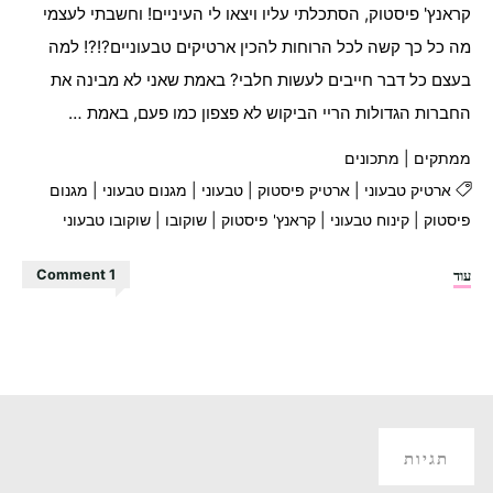
קראנץ' פיסטוק, הסתכלתי עליו ויצאו לי העיניים! וחשבתי לעצמי
מה כל כך קשה לכל הרוחות להכין ארטיקים טבעוניים?!?! למה
בעצם כל דבר חייבים לעשות חלבי? באמת שאני לא מבינה את
החברות הגדולות הריי הביקוש לא פצפון כמו פעם, באמת …
ממתקים
|
מתכונים
ארטיק טבעוני
|
ארטיק פיסטוק
|
טבעוני
|
מגנום טבעוני
|
מגנום
פיסטוק
|
קינוח טבעוני
|
קראנץ' פיסטוק
|
שוקובו
|
שוקובו טבעוני
"ארטיק
עוד
1 Comment
קראנץ'
פיסטוק
ושוקולד
לבן
טבעוני!!!"
תגיות