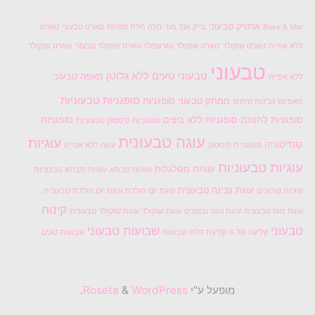
ארטיק טבעוני
Bake & Mor
בייק אנד מור
חלה
חלת מפתח
טארט טבעוני
טארט
ללא אפייה
טארט שוקולד
טארט שוקולד ומרשמלו
טארט שוקולד טבעוני
טארט שוקולד
טבעוני
טבעוני טעים
ללא גלוטן
מאפה טבעוני
ללא אפייה
סופגניות טבעוניות
ממתק טבעוני
סופגניות
מאפינס גבינות וזיתים
סופגניות לחנוכה
סופגניות ללא ביצים
סופגניות
סופגניות פיסטוק טבעוניות
עוגה טבעונית
עוגיות
קונדיטוריה
סופגניית פיסטוק
עוגה ללא אפייה
עוגיות טבעוניות
עוגיות מגולגלות
עוגיות סבתא
עוגיות סבתא טבעוניות
עוגת גבינה טבעונית
עוגיות קורצנים
עוגת יום הולדת
עוגת יום הולדת טבעונית
קינוח
עוגת מוס טבעונית
עוגת נוגט ובוטנים
עוגת שוקולד
עוגת שוקולד טבעונית
טבעוני
שבועות טבעוני
קליעה של 6
קליעת חלה
שבועות
שבועות טעים
מופעל ע"י
Roseta
WordPress
&
.