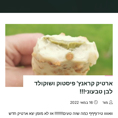
בית
תיוגי פוסטים "מגנום טבעוני"
ארטיק קראנץ' פיסטוק ושוקולד
לבן טבעוני!!!
מור
16 במאי 2022
וואוווו טירוףףף כמה שזה טעים!!!!!!!! אז לא מזמן יצא ארטיק חדש