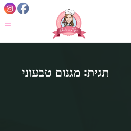
לגו
תוכן
BAKE
&
MOR
סדנאות
קונדיטוריה
ואפייה
לילדים
תגית: מגנום טבעוני
ולמבוגרים,
סדנאות
בימי
הולדת,
חוג
הקונדיטור
הצעיר.