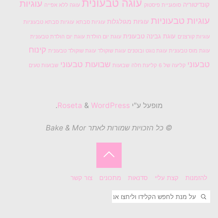
עוגה טבעונית
עוגיות
קונדיטוריה
סופגניית פיסטוק
עוגה ללא אפייה
עוגיות טבעוניות
עוגיות מגולגלות
עוגיות סבתא
עוגיות סבתא טבעוניות
עוגת גבינה טבעונית
עוגיות קורצנים
עוגת יום הולדת
עוגת יום הולדת טבעונית
קינוח
עוגת מוס טבעונית
עוגת נוגט ובוטנים
עוגת שוקולד
עוגת שוקולד טבעונית
טבעוני
שבועות טבעוני
קליעה של 6
קליעת חלה
שבועות
שבועות טעים
מופעל ע"י
Roseta
WordPress
&
.
© כל הזכויות שמורות לאתר Bake & Mor
בחזרה
להזמנות
קצת עליי
סדנאות
מתכונים
צור קשר
ללמעלה
חיפוש
חפשו את: