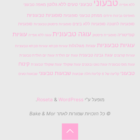
טבעוני
טבעוני טעים
ללא גלוטן
מאפה טבעוני
ללא אפייה
סופגניות טבעוניות
ממתק טבעוני
סופגניות
מאפינס גבינות וזיתים
סופגניות לחנוכה
סופגניות ללא ביצים
סופגניות
סופגניות פיסטוק טבעוניות
עוגה טבעונית
עוגיות
קונדיטוריה
סופגניית פיסטוק
עוגה ללא אפייה
עוגיות טבעוניות
עוגיות מגולגלות
עוגיות סבתא
עוגיות סבתא טבעוניות
עוגת גבינה טבעונית
עוגיות קורצנים
עוגת יום הולדת
עוגת יום הולדת טבעונית
קינוח
עוגת מוס טבעונית
עוגת נוגט ובוטנים
עוגת שוקולד
עוגת שוקולד טבעונית
טבעוני
שבועות טבעוני
קליעה של 6
קליעת חלה
שבועות
שבועות טעים
מופעל ע"י
Roseta
WordPress
&
.
© כל הזכויות שמורות לאתר Bake & Mor
בחזרה