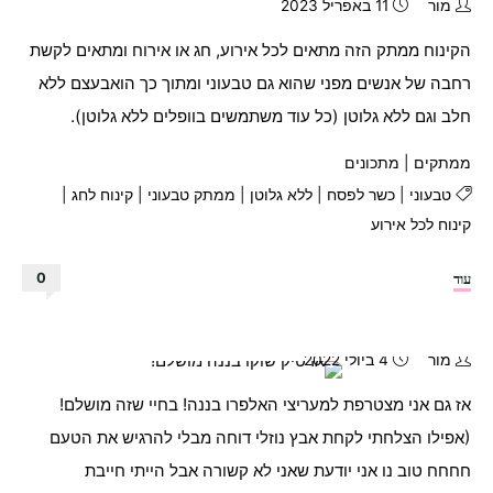
יכולים
מור
11 באפריל 2023
לקרוא
הקינוח ממתק הזה מתאים לכל אירוע, חג או אירוח ומתאים לקשת
להן
רחבה של אנשים מפני שהוא גם טבעוני ומתוך כך הואבעצם ללא
גם
מגולגלות
חלב וגם ללא גלוטן (כל עוד משתמשים בוופלים ללא גלוטן).
קינדר)"
ממתקים
|
מתכונים
טבעוני
|
כשר לפסח
|
ללא גלוטן
|
ממתק טבעוני
|
קינוח לחג
|
קינוח לכל אירוע
"אצבעות
עוד
0
נוגט
מטריפות!!!"
מור
4 ביולי 2022
אז גם אני מצטרפת למעריצי האלפרו בננה! בחיי שזה מושלם!
(אפילו הצלחתי לקחת אבץ נוזלי דוחה מבלי להרגיש את הטעם
חחחח טוב נו אני יודעת שאני לא קשורה אבל הייתי חייבת