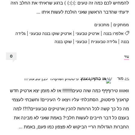
להמחיש לכם כמה זה טעים :):):) ) ברגע שראיתי את החלב הזה
ידעתי שהדבר הראשון שאני הולכת לעשות איתו …
ממתקים
|
מתכונים
אלפרו בננה
|
ארטיק טבעוני
|
ארטיק שוקו בננה טבעוני
|
גלידה
בננה
|
גלידה טבעונית
|
טבעוני
|
שוקו בננה
"ארטיק
עוד
0
שוקו
בננה
מושלם!"
מור
16 במאי 2022
וואוווו טירוףףף כמה שזה טעים!!!!!!!! אז לא מזמן יצא ארטיק חדש
קראנץ' פיסטוק, הסתכלתי עליו ויצאו לי העיניים! וחשבתי לעצמי
מה כל כך קשה לכל הרוחות להכין ארטיקים טבעוניים?!?! למה
בעצם כל דבר חייבים לעשות חלבי? באמת שאני לא מבינה את
החברות הגדולות הריי הביקוש לא פצפון כמו פעם, באמת …