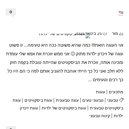
"בורקס
עוד
0
פילו
גבינות
טבעוני"
מור
25 בינואר 2021
אוי העוגה הזאת!!! כמה שהיא פשוטה ככה היא טעימה… זו פשוט
עוגה של זיכרון ילדות מתוק 🙂 אני ממש זוכרת את אמא שלי עומדת
ומכינה אותה, זוכרת את הביסקוויטים שהייתה טובלת בקפה חזק
ללא חלב ואני כל כך הייתי אוהבת להגניב אותם לפה כי הם היו כל
כך רכים וטעימים …
מתכונים
|
עוגות
טבעוני
|
טבעוני טעים
|
עוגה טבעונית
|
עוגת ביסקוויטים
|
עוגת
ביסקוויטים טבעונית
|
עוגת ביסקוויטים של ילדות
|
עוגת זיכרון
ילדות
|
קינוח טבעוני