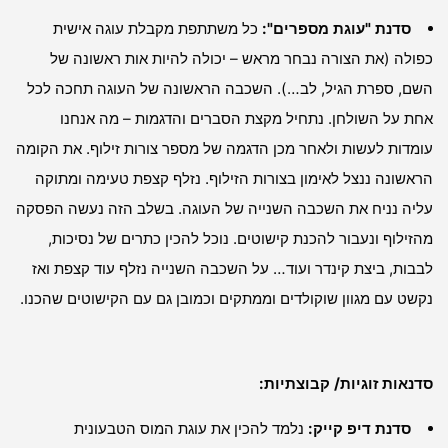
סדנת "עוגת מספרים":
כל משתתפת מקבלת עוגה אישית
כפולה (את הצורה נבחר מראש – יכולה להיות אות ראשונה של
השם, ספרת הגיל, לב…). השכבה הראשונה של העוגה תחכה לכל
אחת על השולחן. נתחיל מקצת הסברים והדגמות – מה אנחנו
עומדות לעשות ולאחר מכן הדגמה של מספר צורות זילוף. את הקומה
הראשונה ננצל לאימון בצורות הזילוף. נזלף קצפת טעימה ומתוקה
עליה נניח את השכבה השנייה של העוגה. בשלב הזה נעשה הפסקה
מהזילוף ונעבור להכנת קישוטים. נוכל להכין כתרים של נסיכות,
לבבות, ביצת קינדר ועוד… על השכבה השנייה נזלף עוד קצפת ואז
נקשט עם מגוון שוקולדים וממתקים וכמובן גם עם הקישוטים שהכנו.
סדנאות זוגיות/ קבוצתיות:
סדנת דיפ קייק:
נלמד להכין את עוגת המוס הטבעונית