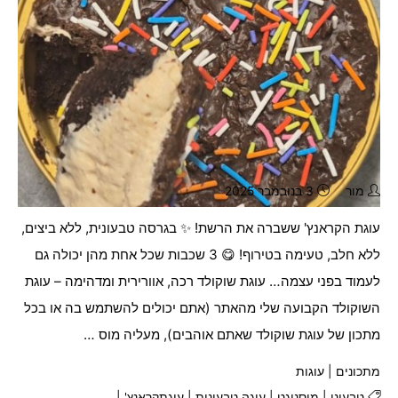
מור
3 בנובמבר 2025
עוגת הקראנץ' ששברה את הרשת! ✨ בגרסה טבעונית, ללא ביצים,
ללא חלב, טעימה בטירוף! 😋 3 שכבות שכל אחת מהן יכולה גם
לעמוד בפני עצמה… עוגת שוקולד רכה, אוורירית ומדהימה – עוגת
השוקולד הקבועה שלי מהאתר (אתם יכולים להשתמש בה או בכל
מתכון של עוגת שוקולד שאתם אוהבים), מעליה מוס …
מתכונים
|
עוגות
טבעוני
|
מוסנוגט
|
עוגה טבעונית
|
עוגתקראנץ'
|