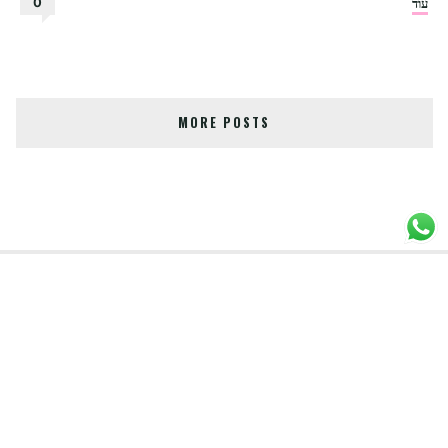
"עוגת
עוד
0
ביסקוויטים
של
ילדות"
MORE POSTS
תגיות
ארטיק טבעוני
Bake & Mor
בייק אנד מור
חלה
חלת מפתח
טארט טבעוני
טארט
ללא אפייה
טארט שוקולד
טארט שוקולד ומרשמלו
טארט שוקולד טבעוני
טארט שוקולד
טבעוני
טבעוני טעים
ללא גלוטן
מאפה טבעוני