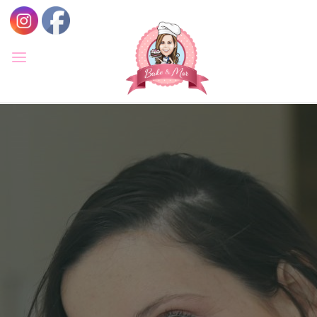
לגו
תוכן
BAKE
&
MOR
סדנאות
קונדיטוריה
ואפייה
לילדים
ולמבוגרים,
סדנאות
בימי
הולדת,
חוג
הקונדיטור
הצעיר.