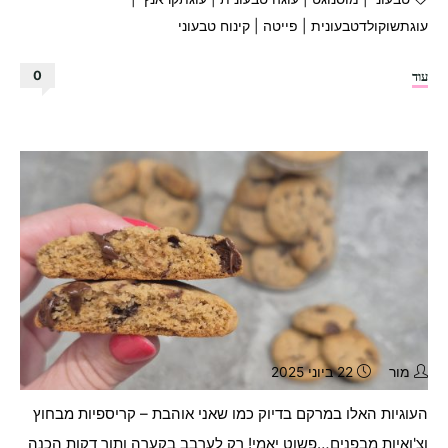
עוגתשוקולדטבעונית
|
פייטה
|
קינוח טבעוני
"עוגת
עוד
0
שוקולד
קראנץ'
נוגט
מטורפת!"
מור
22 ביוני 2025
העוגיות האלו במרקם בדיוק כמו שאני אוהבת – קריספיות מבחוץ
וצ'ואיות מבפנים…פשוט יאמי! רק לערבב בקערה ותוך דקות הכנה