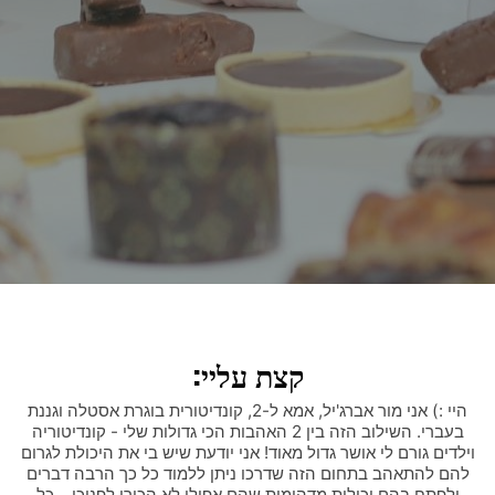
קצת עליי:
היי :) אני מור אברג'יל, אמא ל-2, קונדיטורית בוגרת אסטלה וגננת
בעברי. השילוב הזה בין 2 האהבות הכי גדולות שלי - קונדיטוריה
וילדים גורם לי אושר גדול מאוד! אני יודעת שיש בי את היכולת לגרום
להם להתאהב בתחום הזה שדרכו ניתן ללמוד כל כך הרבה דברים
ולפתח בהם יכולות מדהימות שהם אפילו לא הכירו לפניכן... כל