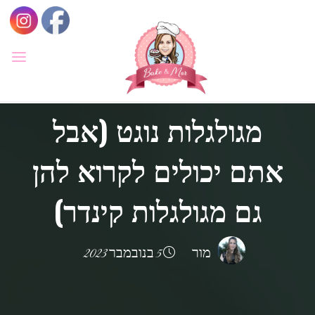
לגו
תוכן
BAKE
&
מתכונים
MOR
מגולגלות נוגט (אבל
סדנאות
קונדיטוריה
ואפייה
לילדים
אתם יכולים לקרוא להן
ולמבוגרים,
סדנאות
בימי
הולדת,
חוג
גם מגולגלות קינדר)
הקונדיטור
הצעיר.
מור
5 בנובמבר 2023