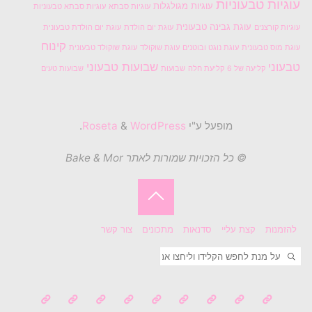
עוגיות טבעוניות
עוגיות מגולגלות
עוגיות סבתא
עוגיות סבתא טבעוניות
עוגת גבינה טבעונית
עוגיות קורצנים
עוגת יום הולדת
עוגת יום הולדת טבעונית
קינוח
עוגת מוס טבעונית
עוגת נוגט ובוטנים
עוגת שוקולד
עוגת שוקולד טבעונית
טבעוני
שבועות טבעוני
קליעה של 6
קליעת חלה
שבועות
שבועות טעים
מופעל ע"י
Roseta
WordPress
&
.
© כל הזכויות שמורות לאתר Bake & Mor
בחזרה
להזמנות
קצת עליי
סדנאות
מתכונים
צור קשר
ללמעלה
חיפוש
חפשו את: