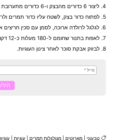
4. ליצור 6 כדורים מהבצק ו-6 כדורים מתערובת התמרים.
5. לפתוח כדור בצק, לשטח עליו כדור תמרים ולרדד אותם יחד.
6. לגלגל לרולדה ארוכה, לסמן עם סכין חריצים אלכסוניים (בצורת שתי וערב) ולחתוך לעוגיות.
7. לאפות בתנור שחומם ל-180 מעלות כ-12 דקות (העוגיות אמורות להישאר לבנות).
8. לבזוק אבקת סוכר לאחר צינון העוגיות.
טבעוני
|
מארוטים
|
מגולגלות תמרים
|
עוגיות
|
עוגיו