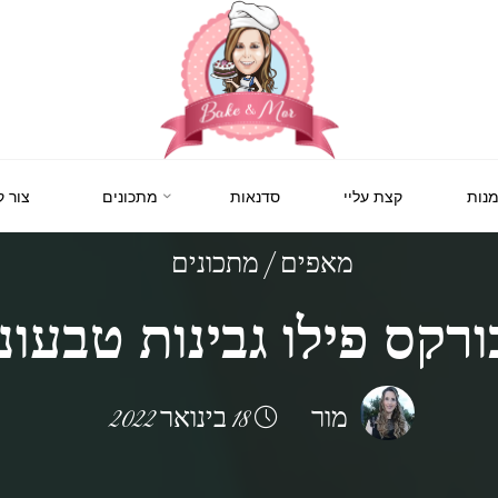
BAKE
&
MOR
סדנאות
נות
קצת עליי
סדנאות
מתכונים
צור 
קונדיטוריה
ואפייה
לילדים
ולמבוגרים,
מאפים
|
מתכונים
סדנאות
בימי
הולדת,
ורקס פילו גבינות טבעוני
חוג
הקונדיטור
הצעיר.
מור
18 בינואר 2022