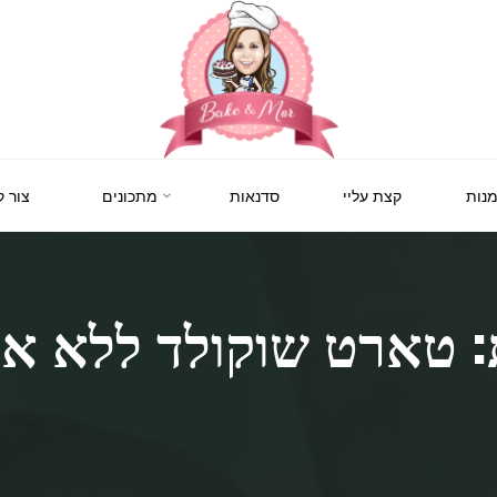
BAKE
&
MOR
סדנאות
נות
קצת עליי
סדנאות
מתכונים
צור 
קונדיטוריה
ואפייה
לילדים
ולמבוגרים,
סדנאות
בימי
הולדת,
: טארט שוקולד ללא אפ
חוג
הקונדיטור
הצעיר.