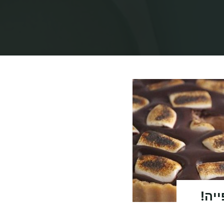
בית
תיוגי פוסטים "טארט שוקולד ללא אפייה"
יה!