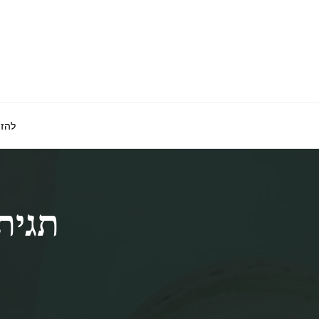
לגו
תוכן
להזמ
תגית