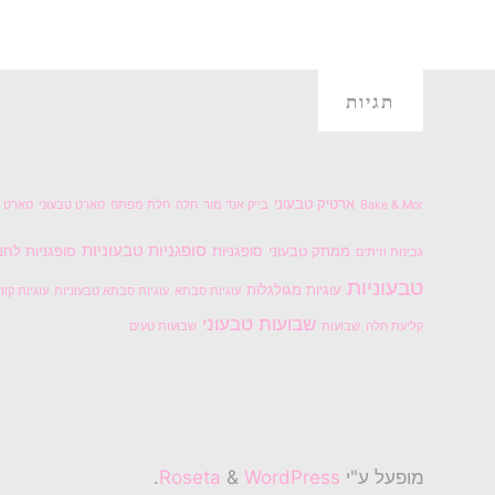
ללא
אפייה!"
תגיות
ארטיק טבעוני
Bake & Mor
בייק אנד מור
חלה
חלת מפתח
טארט טבעוני
טארט ל
סופגניות טבעוניות
ממתק טבעוני
סופגניות
סופגניות לחנ
גבינות וזיתים
טבעוניות
עוגיות מגולגלות
עוגיות סבתא
עוגיות סבתא טבעוניות
עוגיות קור
שבועות טבעוני
קליעת חלה
שבועות
שבועות טעים
מופעל ע"י
Roseta
WordPress
&
.