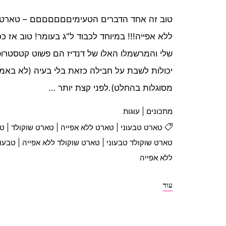
טוב זה אחד הדברים הטעימיםםםםםםם – טארט ש
ללא אפייה!!! במיוחד לכבוד ל"ג בעומר! טוב אז 
שלי והמרשמלו האלו של דנדיז הם פשוט קטסטרופ
יכולות לשבת על חבילה כזאת בלי בעיה (לא באמ
מסוגלות בהחלט).לפני קצת יותר …
מתכונים
|
עוגות
טארט טבעוני
|
טארט ללא אפייה
|
טארט שוקולד
|
טא
טארט שוקולד טבעוני
|
טארט שוקולד ללא אפייה
|
טבעונ
ללא אפייה
"טארט
עוד
שוקולד
ומרשמלו