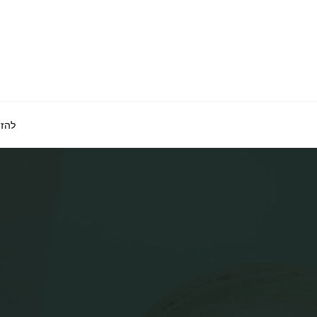
לגו
תוכן
להזמ