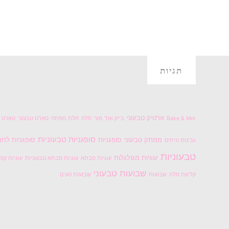
מבצק
גבינה
במילוי
גבינת
סויה
תגיות
וזיתים"
ארטיק טבעוני
Bake & Mor
בייק אנד מור
חלה
חלת מפתח
טארט טבעוני
טארט ל
סופגניות טבעוניות
ממתק טבעוני
סופגניות
סופגניות לחנ
גבינות וזיתים
טבעוניות
עוגיות מגולגלות
עוגיות סבתא
עוגיות סבתא טבעוניות
עוגיות קור
שבועות טבעוני
קליעת חלה
שבועות
שבועות טעים