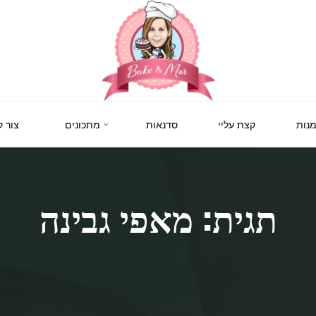
BAKE
&
MOR
סדנאות
נות
קצת עליי
סדנאות
מתכונים
צור 
קונדיטוריה
ואפייה
לילדים
ולמבוגרים,
סדנאות
בימי
הולדת,
תגית: מאפי גבינה
חוג
הקונדיטור
הצעיר.