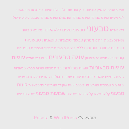
ארטיק טבעוני
Bake & Mor
בייק אנד מור
חלה
חלת מפתח
טארט טבעוני
טארט
ללא אפייה
טארט שוקולד
טארט שוקולד ומרשמלו
טארט שוקולד טבעוני
טארט שוקולד
טבעוני
טבעוני טעים
ללא גלוטן
מאפה טבעוני
ללא אפייה
סופגניות טבעוניות
ממתק טבעוני
סופגניות
מאפינס גבינות וזיתים
סופגניות לחנוכה
סופגניות ללא ביצים
סופגניות
סופגניות פיסטוק טבעוניות
עוגה טבעונית
עוגיות
קונדיטוריה
סופגניית פיסטוק
עוגה ללא אפייה
עוגיות טבעוניות
עוגיות מגולגלות
עוגיות סבתא
עוגיות סבתא טבעוניות
עוגת גבינה טבעונית
עוגיות קורצנים
עוגת יום הולדת
עוגת יום הולדת טבעונית
קינוח
עוגת מוס טבעונית
עוגת נוגט ובוטנים
עוגת שוקולד
עוגת שוקולד טבעונית
טבעוני
שבועות טבעוני
קליעה של 6
קליעת חלה
שבועות
שבועות טעים
מופעל ע"י
Roseta
WordPress
&
.