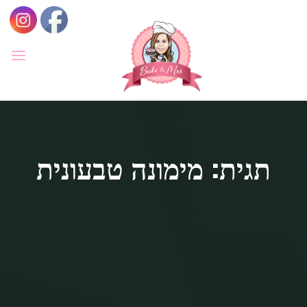
לגו
תוכן
BAKE
&
MOR
סדנאות
קונדיטוריה
ואפייה
לילדים
תגית: מימונה טבעונית
ולמבוגרים,
סדנאות
בימי
הולדת,
חוג
הקונדיטור
הצעיר.