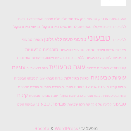
ארטיק טבעוני
Bake & Mor
בייק אנד מור
חלה
חלת מפתח
טארט טבעוני
טארט
ללא אפייה
טארט שוקולד
טארט שוקולד ומרשמלו
טארט שוקולד טבעוני
טארט שוקולד
טבעוני
טבעוני טעים
ללא גלוטן
מאפה טבעוני
ללא אפייה
סופגניות טבעוניות
ממתק טבעוני
סופגניות
מאפינס גבינות וזיתים
סופגניות לחנוכה
סופגניות ללא ביצים
סופגניות
סופגניות פיסטוק טבעוניות
עוגה טבעונית
עוגיות
קונדיטוריה
סופגניית פיסטוק
עוגה ללא אפייה
עוגיות טבעוניות
עוגיות מגולגלות
עוגיות סבתא
עוגיות סבתא טבעוניות
עוגת גבינה טבעונית
עוגיות קורצנים
עוגת יום הולדת
עוגת יום הולדת טבעונית
קינוח
עוגת מוס טבעונית
עוגת נוגט ובוטנים
עוגת שוקולד
עוגת שוקולד טבעונית
טבעוני
שבועות טבעוני
קליעה של 6
קליעת חלה
שבועות
שבועות טעים
מופעל ע"י
Roseta
WordPress
&
.