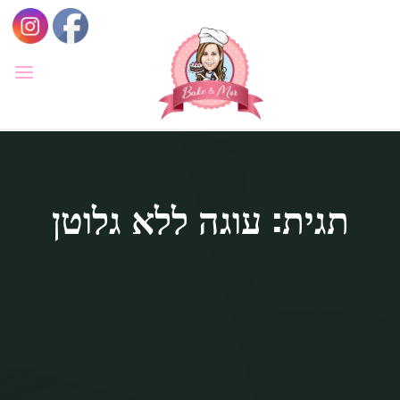
לגו
תוכן
BAKE
&
MOR
סדנאות
קונדיטוריה
ואפייה
לילדים
תגית: עוגה ללא גלוטן
ולמבוגרים,
סדנאות
בימי
הולדת,
חוג
הקונדיטור
הצעיר.