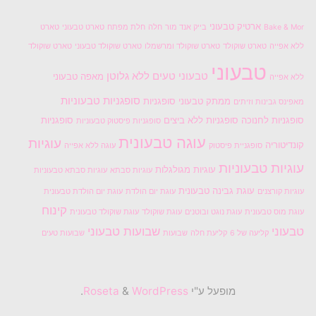
ארטיק טבעוני
Bake & Mor
בייק אנד מור
חלה
חלת מפתח
טארט טבעוני
טארט
ללא אפייה
טארט שוקולד
טארט שוקולד ומרשמלו
טארט שוקולד טבעוני
טארט שוקולד
טבעוני
טבעוני טעים
ללא גלוטן
מאפה טבעוני
ללא אפייה
סופגניות טבעוניות
ממתק טבעוני
סופגניות
מאפינס גבינות וזיתים
סופגניות לחנוכה
סופגניות ללא ביצים
סופגניות
סופגניות פיסטוק טבעוניות
עוגה טבעונית
עוגיות
קונדיטוריה
סופגניית פיסטוק
עוגה ללא אפייה
עוגיות טבעוניות
עוגיות מגולגלות
עוגיות סבתא
עוגיות סבתא טבעוניות
עוגת גבינה טבעונית
עוגיות קורצנים
עוגת יום הולדת
עוגת יום הולדת טבעונית
קינוח
עוגת מוס טבעונית
עוגת נוגט ובוטנים
עוגת שוקולד
עוגת שוקולד טבעונית
טבעוני
שבועות טבעוני
קליעה של 6
קליעת חלה
שבועות
שבועות טעים
מופעל ע"י
Roseta
WordPress
&
.