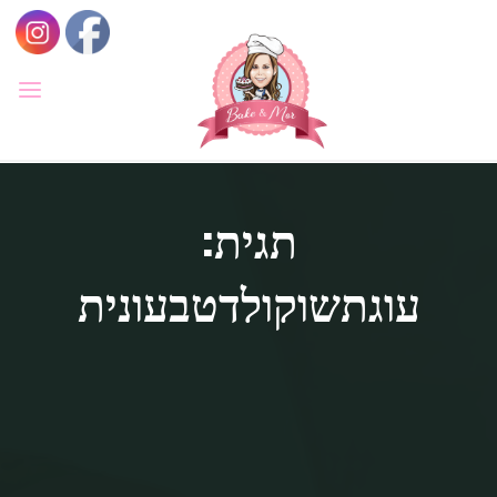
לגו
תוכן
BAKE
&
MOR
סדנאות
קונדיטוריה
תגית:
ואפייה
לילדים
ולמבוגרים,
סדנאות
בימי
עוגתשוקולדטבעונית
הולדת,
חוג
הקונדיטור
הצעיר.