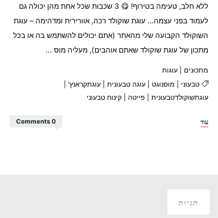
ללא חלב, טעימה בטירוף! 😋 3 שכבות שכל אחת מהן יכולה גם
לעמוד בפני עצמה… עוגת שוקולד רכה, אוורירית ומדהימה – עוגת
השוקולד הקבועה שלי מהאתר (אתם יכולים להשתמש בה או בכל
מתכון של עוגת שוקולד שאתם אוהבים), מעליה מוס …
מתכונים
|
עוגות
טבעוני
|
מוסנוגט
|
עוגה טבעונית
|
עוגתקראנץ'
|
עוגתשוקולדטבעונית
|
פייטה
|
קינוח טבעוני
"עוגת
עוד
0 Comments
שוקולד
קראנץ'
נוגט
מטורפת!"
תגיות