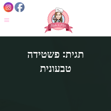
לגו
תוכן
BAKE
&
MOR
סדנאות
קונדיטוריה
תגית: פשטידה
ואפייה
לילדים
ולמבוגרים,
סדנאות
בימי
טבעונית
הולדת,
חוג
הקונדיטור
הצעיר.