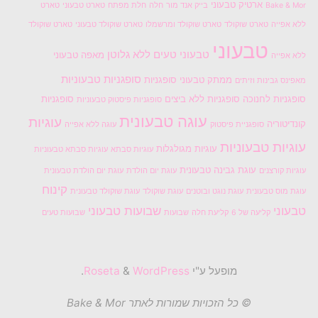
ארטיק טבעוני
Bake & Mor
בייק אנד מור
חלה
חלת מפתח
טארט טבעוני
טארט
ללא אפייה
טארט שוקולד
טארט שוקולד ומרשמלו
טארט שוקולד טבעוני
טארט שוקולד
טבעוני
טבעוני טעים
ללא גלוטן
מאפה טבעוני
ללא אפייה
סופגניות טבעוניות
ממתק טבעוני
סופגניות
מאפינס גבינות וזיתים
סופגניות לחנוכה
סופגניות ללא ביצים
סופגניות
סופגניות פיסטוק טבעוניות
עוגה טבעונית
עוגיות
קונדיטוריה
סופגניית פיסטוק
עוגה ללא אפייה
עוגיות טבעוניות
עוגיות מגולגלות
עוגיות סבתא
עוגיות סבתא טבעוניות
עוגת גבינה טבעונית
עוגיות קורצנים
עוגת יום הולדת
עוגת יום הולדת טבעונית
קינוח
עוגת מוס טבעונית
עוגת נוגט ובוטנים
עוגת שוקולד
עוגת שוקולד טבעונית
טבעוני
שבועות טבעוני
קליעה של 6
קליעת חלה
שבועות
שבועות טעים
מופעל ע"י
Roseta
WordPress
&
.
© כל הזכויות שמורות לאתר Bake & Mor