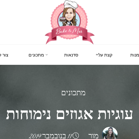
BAKE
&
MOR
סדנאות
נות
קצת עליי
סדנאות
מתכונים
צור 
קונדיטוריה
ואפייה
לילדים
ולמבוגרים,
סדנאות
בימי
הולדת,
חוג
מתכונים
הקונדיטור
הצעיר.
עוגיות אגוזים נימוחות
מור
11 בנובמבר 2019