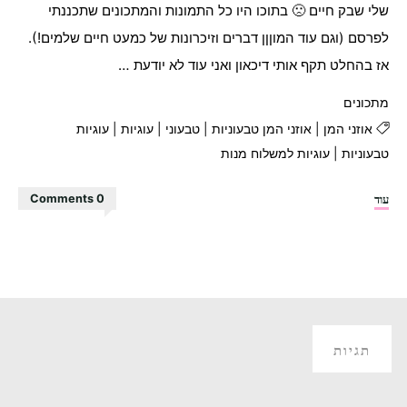
שלי שבק חיים 🙁 בתוכו היו כל התמונות והמתכונים שתכננתי
לפרסם (וגם עוד המוןןן דברים וזיכרונות של כמעט חיים שלמים!).
אז בהחלט תקף אותי דיכאון ואני עוד לא יודעת …
מתכונים
אוזני המן
|
אוזני המן טבעוניות
|
טבעוני
|
עוגיות
|
עוגיות
טבעוניות
|
עוגיות למשלוח מנות
"אוזני
עוד
0 Comments
המן
טבעוניות"
תגיות