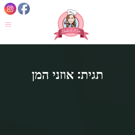
לגו
תוכן
BAKE
&
MOR
סדנאות
קונדיטוריה
ואפייה
לילדים
תגית: אוזני המן
ולמבוגרים,
סדנאות
בימי
הולדת,
חוג
הקונדיטור
הצעיר.