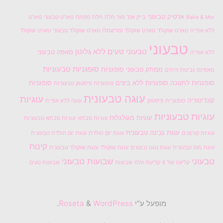
ארטיק טבעוני
Bake & Mor
בייק אנד מור
חלה
חלת מפתח
טארט טבעוני
טארט
ללא אפייה
טארט שוקולד
טארט שוקולד ומרשמלו
טארט שוקולד טבעוני
טארט שוקולד
טבעוני
טבעוני טעים
ללא גלוטן
מאפה טבעוני
ללא אפייה
סופגניות טבעוניות
ממתק טבעוני
סופגניות
מאפינס גבינות וזיתים
סופגניות לחנוכה
סופגניות ללא ביצים
סופגניות
סופגניות פיסטוק טבעוניות
עוגה טבעונית
עוגיות
קונדיטוריה
סופגניית פיסטוק
עוגה ללא אפייה
עוגיות טבעוניות
עוגיות מגולגלות
עוגיות סבתא
עוגיות סבתא טבעוניות
עוגת גבינה טבעונית
עוגיות קורצנים
עוגת יום הולדת
עוגת יום הולדת טבעונית
קינוח
עוגת מוס טבעונית
עוגת נוגט ובוטנים
עוגת שוקולד
עוגת שוקולד טבעונית
טבעוני
שבועות טבעוני
קליעה של 6
קליעת חלה
שבועות
שבועות טעים
מופעל ע"י
Roseta
WordPress
&
.