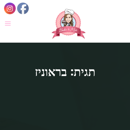
לגו
תוכן
BAKE
&
MOR
סדנאות
קונדיטוריה
ואפייה
לילדים
תגית: בראוניז
ולמבוגרים,
סדנאות
בימי
הולדת,
חוג
הקונדיטור
הצעיר.