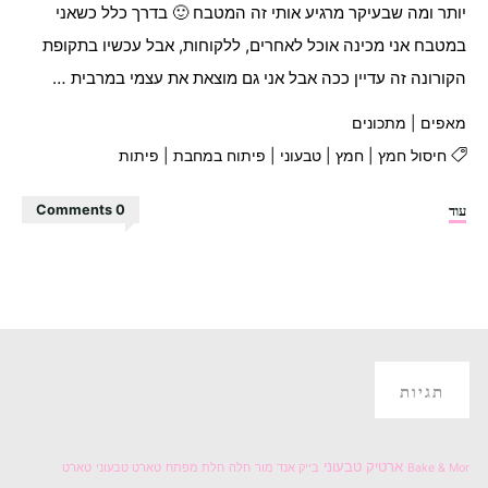
יותר ומה שבעיקר מרגיע אותי זה המטבח 🙂 בדרך כלל כשאני
במטבח אני מכינה אוכל לאחרים, ללקוחות, אבל עכשיו בתקופת
הקורונה זה עדיין ככה אבל אני גם מוצאת את עצמי במרבית …
מאפים
|
מתכונים
חיסול חמץ
|
חמץ
|
טבעוני
|
פיתוח במחבת
|
פיתות
"פיתות
עוד
0 Comments
במחבת"
תגיות
ארטיק טבעוני
Bake & Mor
בייק אנד מור
חלה
חלת מפתח
טארט טבעוני
טארט