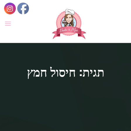
לגו
תוכן
BAKE
&
MOR
סדנאות
קונדיטוריה
ואפייה
לילדים
תגית: חיסול חמץ
ולמבוגרים,
סדנאות
בימי
הולדת,
חוג
הקונדיטור
הצעיר.