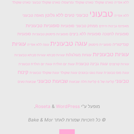
ללא אפייה
טארט שוקולד
טארט שוקולד ומרשמלו
טארט שוקולד טבעוני
טארט שוקולד
טבעוני
טבעוני טעים
ללא גלוטן
מאפה טבעוני
ללא אפייה
סופגניות טבעוניות
ממתק טבעוני
סופגניות
מאפינס גבינות וזיתים
סופגניות לחנוכה
סופגניות ללא ביצים
סופגניות
סופגניות פיסטוק טבעוניות
עוגה טבעונית
עוגיות
קונדיטוריה
סופגניית פיסטוק
עוגה ללא אפייה
עוגיות טבעוניות
עוגיות מגולגלות
עוגיות סבתא
עוגיות סבתא טבעוניות
עוגת גבינה טבעונית
עוגיות קורצנים
עוגת יום הולדת
עוגת יום הולדת טבעונית
קינוח
עוגת מוס טבעונית
עוגת נוגט ובוטנים
עוגת שוקולד
עוגת שוקולד טבעונית
טבעוני
שבועות טבעוני
קליעה של 6
קליעת חלה
שבועות
שבועות טעים
מופעל ע"י
Roseta
WordPress
&
.
© כל הזכויות שמורות לאתר Bake & Mor