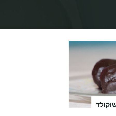
בית
תיוגי פוסטים "טראפלס אוראו ושוקולד"
שוקולד