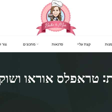
BAKE
&
MOR
סדנאות
נות
קצת עליי
סדנאות
מתכונים
צור 
קונדיטוריה
ואפייה
לילדים
ולמבוגרים,
סדנאות
בימי
הולדת,
: טראפלס אוראו ושוק
חוג
הקונדיטור
הצעיר.