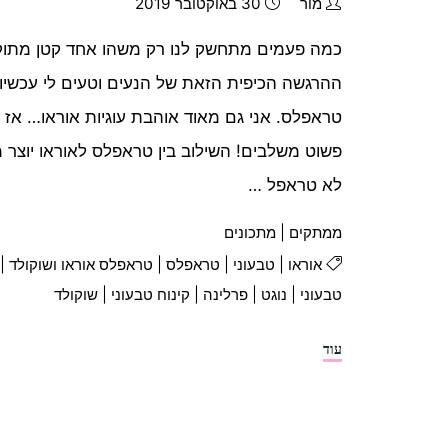
מור
30 באוקטובר 2019
כמה פעמים מתחשק לנו רק משהו אחד קטן מתוק
ההרגשה הכיפית הזאת של הנעים וטעים לי עכשיו
טראפלס. אני גם מאוד אוהבת עוגיות אוראו… אז
פשוט משלבים! השילוב בין טראפלס לאוראו יוצ
לא טראפל …
ממתקים
|
מתכונים
אוראו
|
טבעוני
|
טראפלס
|
טראפלס אוראו ושוקולד
|
טבעוני
|
נוגט
|
פרלינה
|
קינוח טבעוני
|
שוקולד
"טראפלס
עוד
אוראו
ונוגט
מצופים