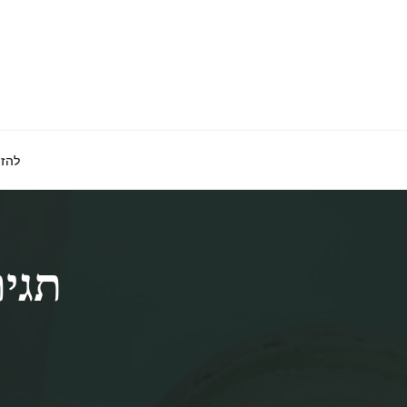
לגו
תוכן
להזמ
תגית