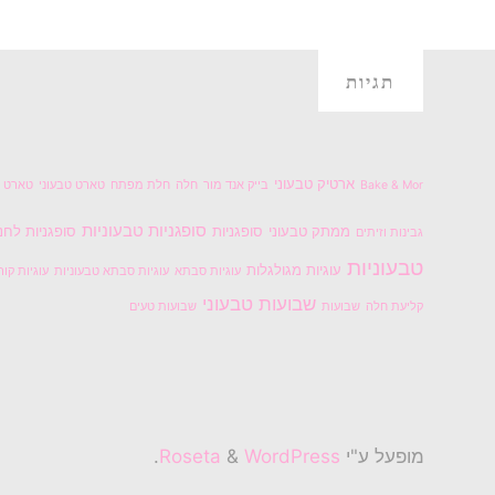
בשוקולד"
תגיות
ארטיק טבעוני
Bake & Mor
בייק אנד מור
חלה
חלת מפתח
טארט טבעוני
טארט ל
סופגניות טבעוניות
ממתק טבעוני
סופגניות
סופגניות לחנ
גבינות וזיתים
טבעוניות
עוגיות מגולגלות
עוגיות סבתא
עוגיות סבתא טבעוניות
עוגיות קור
שבועות טבעוני
קליעת חלה
שבועות
שבועות טעים
מופעל ע"י
Roseta
WordPress
&
.