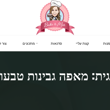
BAKE
&
MOR
סדנאות
נות
קצת עליי
סדנאות
מתכונים
צור 
קונדיטוריה
ואפייה
לילדים
ולמבוגרים,
סדנאות
בימי
הולדת,
ית: מאפה גבינות טבעונ
חוג
הקונדיטור
הצעיר.