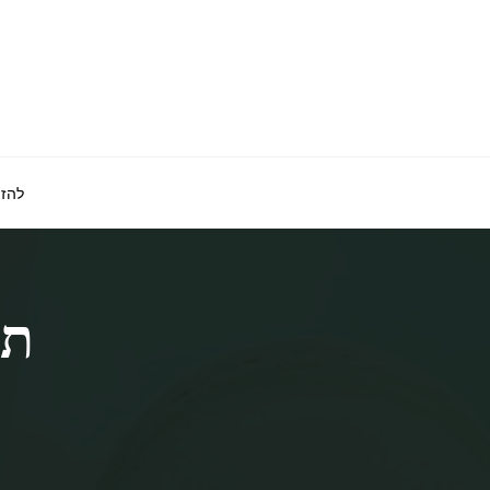
לגו
תוכן
להזמ
תג