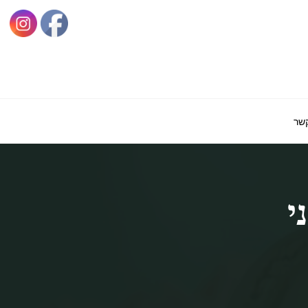
קשר
י