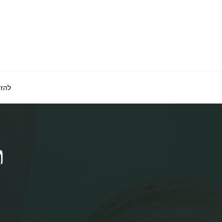
לגו
תוכן
להזמ
ת