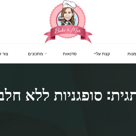
BAKE
&
MOR
סדנאות
נות
קצת עליי
סדנאות
מתכונים
צור 
קונדיטוריה
ואפייה
לילדים
ולמבוגרים,
סדנאות
בימי
הולדת,
גית: סופגניות ללא חלב
חוג
הקונדיטור
הצעיר.