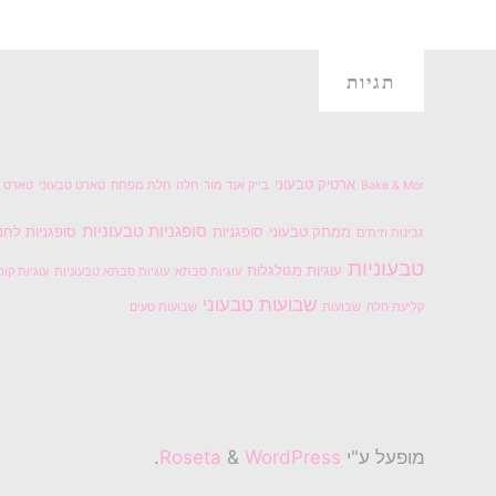
תגיות
ארטיק טבעוני
Bake & Mor
בייק אנד מור
חלה
חלת מפתח
טארט טבעוני
טארט ל
סופגניות טבעוניות
ממתק טבעוני
סופגניות
סופגניות לחנ
גבינות וזיתים
טבעוניות
עוגיות מגולגלות
עוגיות סבתא
עוגיות סבתא טבעוניות
עוגיות קור
שבועות טבעוני
קליעת חלה
שבועות
שבועות טעים
מופעל ע"י
Roseta
WordPress
&
.