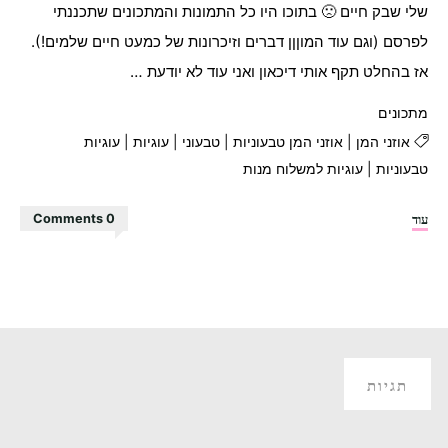
שלי שבק חיים 🙁 בתוכו היו כל התמונות והמתכונים שתכננתי
לפרסם (וגם עוד המוןןן דברים וזיכרונות של כמעט חיים שלמים!).
אז בהחלט תקף אותי דיכאון ואני עוד לא יודעת …
מתכונים
אוזני המן
|
אוזני המן טבעוניות
|
טבעוני
|
עוגיות
|
עוגיות
טבעוניות
|
עוגיות למשלוח מנות
"אוזני
עוד
0 Comments
המן
טבעוניות"
תגיות