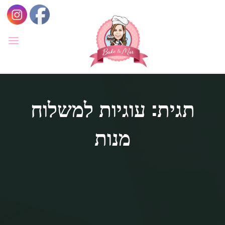
לגו
תוכן
BAKE
&
MOR
סדנאות
קונדיטוריה
תגית: עוגיות למשלוח
ואפייה
לילדים
ולמבוגרים,
סדנאות
בימי
מנות
הולדת,
חוג
הקונדיטור
הצעיר.