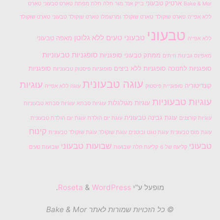
ארטיק טבעוני
Bake & Mor
בייק אנד מור
חלה
חלת מפתח
טארט טבעוני
טארט
ללא אפייה
טארט שוקולד
טארט שוקולד ומרשמלו
טארט שוקולד טבעוני
טארט שוקולד
טבעוני
טבעוני טעים
ללא גלוטן
מאפה טבעוני
ללא אפייה
סופגניות טבעוניות
ממתק טבעוני
סופגניות
מאפינס גבינות וזיתים
סופגניות לחנוכה
סופגניות ללא ביצים
סופגניות
סופגניות פיסטוק טבעוניות
עוגה טבעונית
עוגיות
קונדיטוריה
סופגניית פיסטוק
עוגה ללא אפייה
עוגיות טבעוניות
עוגיות מגולגלות
עוגיות סבתא
עוגיות סבתא טבעוניות
עוגת גבינה טבעונית
עוגיות קורצנים
עוגת יום הולדת
עוגת יום הולדת טבעונית
קינוח
עוגת מוס טבעונית
עוגת נוגט ובוטנים
עוגת שוקולד
עוגת שוקולד טבעונית
טבעוני
שבועות טבעוני
קליעה של 6
קליעת חלה
שבועות
שבועות טעים
מופעל ע"י
Roseta
WordPress
&
.
© כל הזכויות שמורות לאתר Bake & Mor