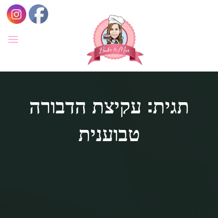
לגו
תוכן
BAKE
&
MOR
סדנאות
קונדיטוריה
תגית: עקיצת הדבורה
ואפייה
לילדים
ולמבוגרים,
סדנאות
בימי
טבוענית
הולדת,
חוג
הקונדיטור
הצעיר.