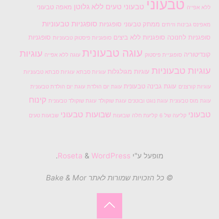
טבעוני
טבעוני טעים
ללא גלוטן
מאפה טבעוני
ללא אפייה
סופגניות טבעוניות
ממתק טבעוני
סופגניות
מאפינס גבינות וזיתים
סופגניות לחנוכה
סופגניות ללא ביצים
סופגניות
סופגניות פיסטוק טבעוניות
עוגה טבעונית
עוגיות
קונדיטוריה
סופגניית פיסטוק
עוגה ללא אפייה
עוגיות טבעוניות
עוגיות מגולגלות
עוגיות סבתא
עוגיות סבתא טבעוניות
עוגת גבינה טבעונית
עוגיות קורצנים
עוגת יום הולדת
עוגת יום הולדת טבעונית
קינוח
עוגת מוס טבעונית
עוגת נוגט ובוטנים
עוגת שוקולד
עוגת שוקולד טבעונית
טבעוני
שבועות טבעוני
קליעה של 6
קליעת חלה
שבועות
שבועות טעים
מופעל ע"י
Roseta
WordPress
&
.
© כל הזכויות שמורות לאתר Bake & Mor
בחזרה