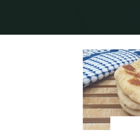
בית
תיוגי פוסטים "פיתות"