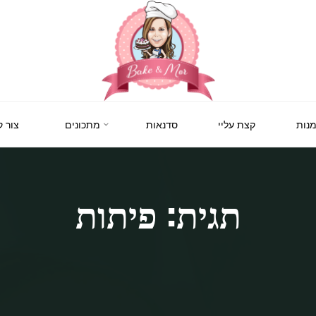
BAKE
&
MOR
סדנאות
נות
קצת עליי
סדנאות
מתכונים
צור 
קונדיטוריה
ואפייה
לילדים
ולמבוגרים,
סדנאות
בימי
הולדת,
תגית: פיתות
חוג
הקונדיטור
הצעיר.