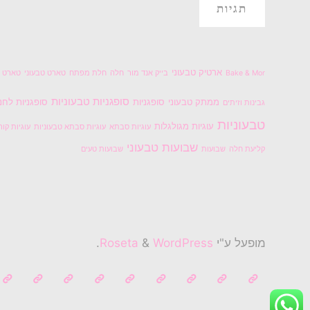
תגיות
ארטיק טבעוני
Bake & Mor
בייק אנד מור
חלה
חלת מפתח
טארט טבעוני
טארט ל
סופגניות טבעוניות
ממתק טבעוני
סופגניות
סופגניות לחנ
גבינות וזיתים
טבעוניות
עוגיות מגולגלות
עוגיות סבתא
עוגיות סבתא טבעוניות
עוגיות קור
שבועות טבעוני
קליעת חלה
שבועות
שבועות טעים
מופעל ע"י
Roseta
WordPress
&
.