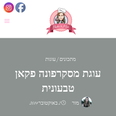
לגו
תוכן
BAKE
&
MOR
סדנאות
קונדיטוריה
ואפייה
לילדים
ולמבוגרים,
מתכונים
|
עוגות
סדנאות
בימי
עוגת מסקרפונה פקאן
הולדת,
חוג
הקונדיטור
הצעיר.
טבעונית
מור
2 באוקטובר 2019