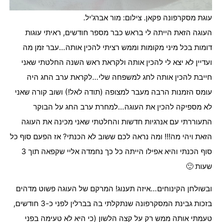
עוגת מסקרפונה פקאן. צילום: מור אברג'יל.
העוגה הזאת הייתה לי בראש כבר מספר חודשים, ראיתי עוגות
דומות בכל מיני מקומות וממש רציתי להכין אותה…עבר זמן מה
ועדיין לא יצא לי להכין אותה ולקראת ראש השנה החלטתי שאני
חייבת להכין אותה לחג למשפחה שלי…לקראת ערב החג היה
עומס הזמנות הרבה מעבר למצופה (תודה לאל!) ושוב קורה שאני
לא מספיקה להכין את העוגה…למחרת ערב החג על הבוקר
התעוררתי עם אנרגיות חדשות והחלטתי שאני מכינה את העוגה
הזאת ויהי מה!!! ומה נראה לכם ששוב לא הכנתי? אז הפעם סוף כל
סוף הכנתי והיא אפילו הייתה כל כך נחמדה אליי שקפאה תוך 3
שעות 🙂
ובשולחן הקינוחים…איזה תענוג! המרקם של העוגה פשוט מדהים
בזכות גבינת המסקרפונה שנתקלתי בה בברלין לפני כ-3 חודשים,
טעמתי אותה ממש רק על קצה הלשון (כי היא לא טעימה בפני