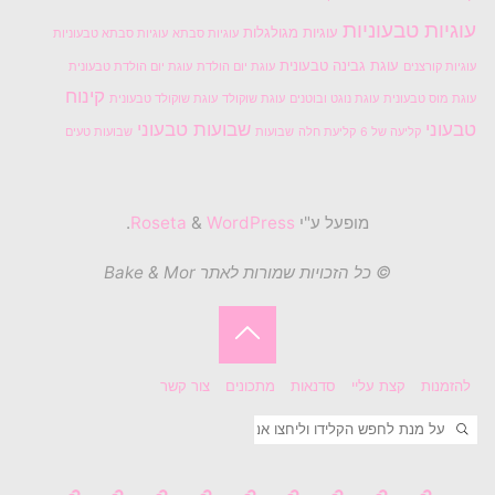
עוגיות טבעוניות
עוגיות מגולגלות
עוגיות סבתא
עוגיות סבתא טבעוניות
עוגת גבינה טבעונית
עוגיות קורצנים
עוגת יום הולדת
עוגת יום הולדת טבעונית
קינוח
עוגת מוס טבעונית
עוגת נוגט ובוטנים
עוגת שוקולד
עוגת שוקולד טבעונית
טבעוני
שבועות טבעוני
קליעה של 6
קליעת חלה
שבועות
שבועות טעים
מופעל ע"י
Roseta
WordPress
&
.
© כל הזכויות שמורות לאתר Bake & Mor
בחזרה
להזמנות
קצת עליי
סדנאות
מתכונים
צור קשר
ללמעלה
חיפוש
חפשו את: