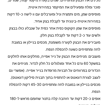
מכינים את הבצק ומתפיחים: שמים בקערת מיקסר קמח, שמרים,
סוכר ומלח ומפעילים את המיקסר במהירות איטית.
מוסיפים שמן, מים ותמצית וניל ומערבלים עם וו לישה כ-10 דקות
במהירות איטית-בינונית עד לקבלת בצק אחיד.
מוסיפים את שמן הקוקוס כפית אחר כפית על שנבלע כולו בבצק
ולשים עוד כ-2 דקות עד לקבלת בצק חלק.
מעבירים את הבצק לקערה משומנת, מכסים בניילון או במגבת
לחה ומתפיחים כשעה להכפלת הנפח.
מעצבים: מניחים את הבצק על נייר אפייה, מחלקים אותו לחלקים
במשקל 60 גרם כל אחד ומגלגלים כל חלק לכדור. מניחים את
הכדורים במרווחים על תבניות מרופדות בנייר אפייה. (אפשרי גם
לעצב לצורת דונאטס או להתפיח בתוך תבנית סיליקון דונאטס).
מכסים בניילון או במגבת לחה ומתפיחים 45-30 דקות להכפלת
הנפח.
אופים כ-20 דקות עד הזהבה קלה בתנור שחומם מראש ל-180