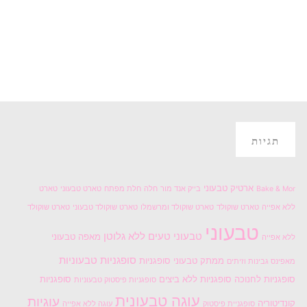
תגיות
ארטיק טבעוני
Bake & Mor
בייק אנד מור
חלה
חלת מפתח
טארט טבעוני
טארט
ללא אפייה
טארט שוקולד
טארט שוקולד ומרשמלו
טארט שוקולד טבעוני
טארט שוקולד
טבעוני
טבעוני טעים
ללא גלוטן
מאפה טבעוני
ללא אפייה
סופגניות טבעוניות
ממתק טבעוני
סופגניות
מאפינס גבינות וזיתים
סופגניות לחנוכה
סופגניות ללא ביצים
סופגניות
סופגניות פיסטוק טבעוניות
עוגה טבעונית
עוגיות
קונדיטוריה
סופגניית פיסטוק
עוגה ללא אפייה