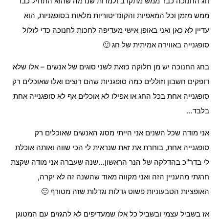
חג החנוכה כבר ממש מתקרב ולמרות שנדמה שהוא התחיל כבר
ממש מזמן וכל המאפיות והקונדיטוריות מלאות בסופגניות, הוא
עדיין לא כאן ואני באופן אישי מעדיפה לחכות לחנוכה כדי לזלול
סופגנייה באווירה אמיתית של חג 🙂
בחג החנוכה יש מן חלוקה כזאת לשני סוגים של אנשים – אלו שלא
דופקים חשבון וזוללים כמה סופגניות שהם רוצים ואלו שאוכלים רק
סופגנייה אחת בכל החג או אפילו לא אוכלים אף לא סופגנייה אחת
בלבד…
אני מודה שכל השנים אני הייתי מסוג האנשים שאוכלים רק
סופגנייה אחת, בוחרת את זאת שנראית לי הכי שווה ואותה אוכלת
לי בדר"כ בהדלקה של הנר הראשון…שנה שעברה אני מודה שקצת
חרגתי מהעניין הזה ואני מקווה מאוד שהשנה זה לא יקרה,
האופציות הטבעוניות פשוט גדלות וגדלות שזה מטורף 🙂
אז בשביל עצמי ובשביל כל אלו שמעדיפים לא להגזים עם המטוגן