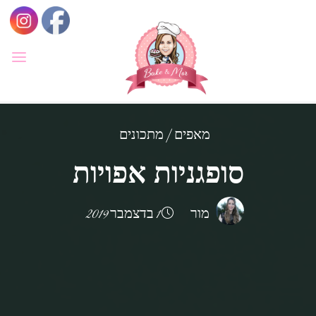
לגו
תוכן
BAKE
&
MOR
סדנאות
קונדיטוריה
מאפים
|
מתכונים
ואפייה
לילדים
סופגניות אפויות
ולמבוגרים,
סדנאות
בימי
הולדת,
חוג
הקונדיטור
מור
1 בדצמבר 2019
הצעיר.