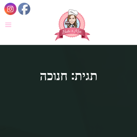
לגו
תוכן
BAKE
&
MOR
סדנאות
קונדיטוריה
ואפייה
לילדים
תגית: חנוכה
ולמבוגרים,
סדנאות
בימי
הולדת,
חוג
הקונדיטור
הצעיר.