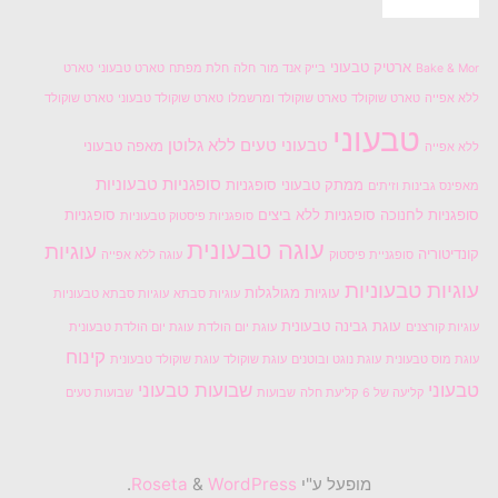
ארטיק טבעוני
Bake & Mor
בייק אנד מור
חלה
חלת מפתח
טארט טבעוני
טארט
ללא אפייה
טארט שוקולד
טארט שוקולד ומרשמלו
טארט שוקולד טבעוני
טארט שוקולד
טבעוני
טבעוני טעים
ללא גלוטן
מאפה טבעוני
ללא אפייה
סופגניות טבעוניות
ממתק טבעוני
סופגניות
מאפינס גבינות וזיתים
סופגניות לחנוכה
סופגניות ללא ביצים
סופגניות
סופגניות פיסטוק טבעוניות
עוגה טבעונית
עוגיות
קונדיטוריה
סופגניית פיסטוק
עוגה ללא אפייה
עוגיות טבעוניות
עוגיות מגולגלות
עוגיות סבתא
עוגיות סבתא טבעוניות
עוגת גבינה טבעונית
עוגיות קורצנים
עוגת יום הולדת
עוגת יום הולדת טבעונית
קינוח
עוגת מוס טבעונית
עוגת נוגט ובוטנים
עוגת שוקולד
עוגת שוקולד טבעונית
טבעוני
שבועות טבעוני
קליעה של 6
קליעת חלה
שבועות
שבועות טעים
מופעל ע"י
Roseta
WordPress
&
.