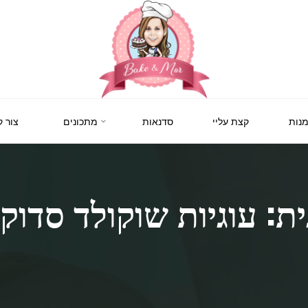
BAKE
&
MOR
סדנאות
נות
קצת עליי
סדנאות
מתכונים
צור 
קונדיטוריה
ואפייה
לילדים
ולמבוגרים,
סדנאות
בימי
הולדת,
ת: עוגיות שוקולד סדוק
חוג
הקונדיטור
הצעיר.