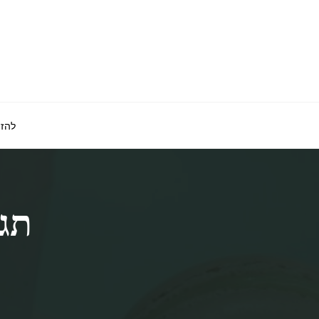
לגו
תוכן
להזמ
תגי