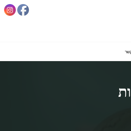
קשר
ות