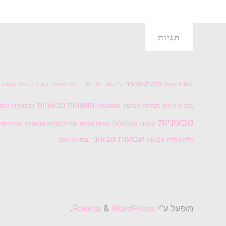
תגיות
ארטיק טבעוני
Bake & Mor
בייק אנד מור
חלה
חלת מפתח
טארט טבעוני
טארט ל
סופגניות טבעוניות
ממתק טבעוני
סופגניות
סופגניות לחנ
גבינות וזיתים
טבעוניות
עוגיות מגולגלות
עוגיות סבתא
עוגיות סבתא טבעוניות
עוגיות קור
שבועות טבעוני
קליעת חלה
שבועות
שבועות טעים
מופעל ע"י
Roseta
WordPress
&
.