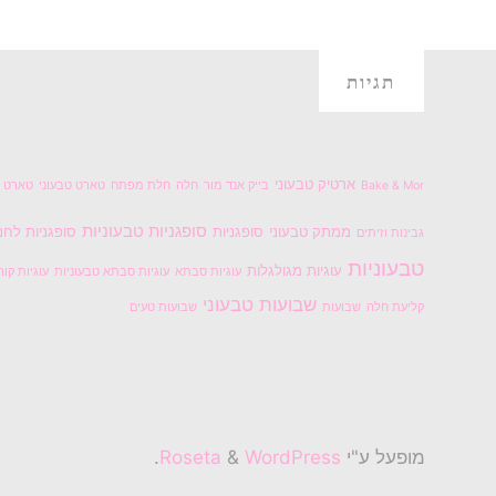
תגיות
ארטיק טבעוני
Bake & Mor
בייק אנד מור
חלה
חלת מפתח
טארט טבעוני
טארט ל
סופגניות טבעוניות
ממתק טבעוני
סופגניות
סופגניות לחנ
גבינות וזיתים
טבעוניות
עוגיות מגולגלות
עוגיות סבתא
עוגיות סבתא טבעוניות
עוגיות קור
שבועות טבעוני
קליעת חלה
שבועות
שבועות טעים
מופעל ע"י
Roseta
WordPress
&
.