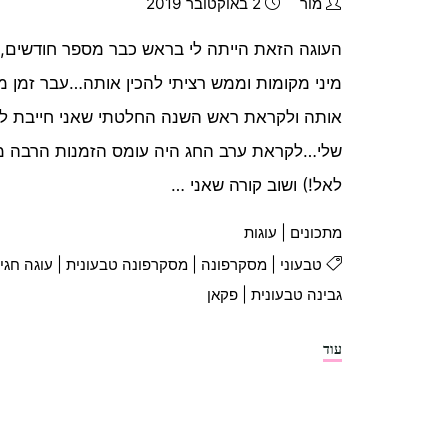
מור
2 באוקטובר 2019
העוגה הזאת הייתה לי בראש כבר מספר חודשים, ר
מיני מקומות וממש רציתי להכין אותה…עבר זמן מה 
אותה ולקראת ראש השנה החלטתי שאני חייבת ל
שלי…לקראת ערב החג היה עומס הזמנות הרבה מ
לאל!) ושוב קורה שאני …
מתכונים
|
עוגות
טבעוני
|
מסקרפונה
|
מסקרפונה טבעונית
|
עוגה חגיג
גבינה טבעונית
|
פקאן
"עוגת
עוד
מסקרפונה
פקאן
טבעונית"