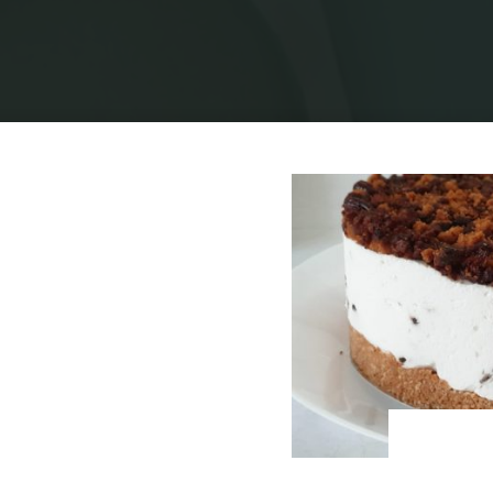
בית
תיוגי פוסטים "פקאן"