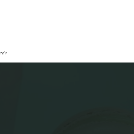
לגו
תוכן
להזמ