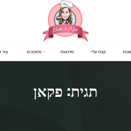
BAKE
&
MOR
סדנאות
נות
קצת עליי
סדנאות
מתכונים
צור 
קונדיטוריה
ואפייה
לילדים
ולמבוגרים,
סדנאות
בימי
הולדת,
תגית: פקאן
חוג
הקונדיטור
הצעיר.