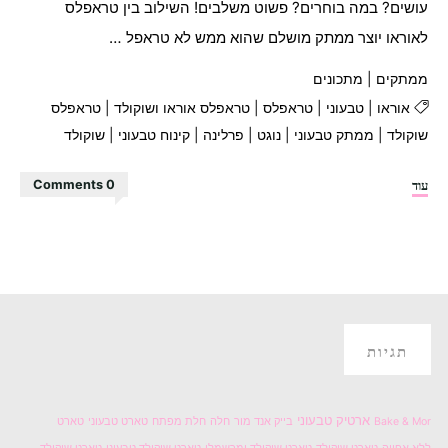
עושים? במה בוחרים? פשוט משלבים! השילוב בין טראפלס
לאוראו יוצר ממתק מושלם שהוא ממש לא טראפל …
ממתקים
|
מתכונים
אוראו
|
טבעוני
|
טראפלס
|
טראפלס אוראו ושוקולד
|
טראפלס
שוקולד
|
ממתק טבעוני
|
נוגט
|
פרלינה
|
קינוח טבעוני
|
שוקולד
"טראפלס
עוד
0 Comments
אוראו
ונוגט
מצופים
בשוקולד"
תגיות
ארטיק טבעוני
Bake & Mor
בייק אנד מור
חלה
חלת מפתח
טארט טבעוני
טארט