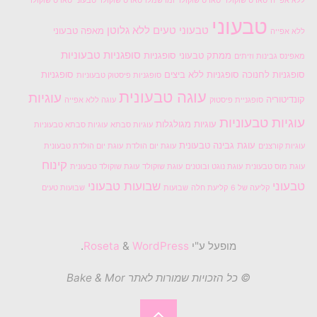
ללא אפייה
טארט שוקולד
טארט שוקולד ומרשמלו
טארט שוקולד טבעוני
טארט שוקולד
טבעוני
טבעוני טעים
ללא גלוטן
מאפה טבעוני
ללא אפייה
סופגניות טבעוניות
ממתק טבעוני
סופגניות
מאפינס גבינות וזיתים
סופגניות לחנוכה
סופגניות ללא ביצים
סופגניות
סופגניות פיסטוק טבעוניות
עוגה טבעונית
עוגיות
קונדיטוריה
סופגניית פיסטוק
עוגה ללא אפייה
עוגיות טבעוניות
עוגיות מגולגלות
עוגיות סבתא
עוגיות סבתא טבעוניות
עוגת גבינה טבעונית
עוגיות קורצנים
עוגת יום הולדת
עוגת יום הולדת טבעונית
קינוח
עוגת מוס טבעונית
עוגת נוגט ובוטנים
עוגת שוקולד
עוגת שוקולד טבעונית
טבעוני
שבועות טבעוני
קליעה של 6
קליעת חלה
שבועות
שבועות טעים
מופעל ע"י
Roseta
WordPress
&
.
© כל הזכויות שמורות לאתר Bake & Mor