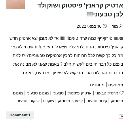
ארטיק קראנץ' פיסטוק ושוקולד
לבן טבעוני!!!
מור
16 במאי 2022
וואוווו טירוףףף כמה שזה טעים!!!!!!!! אז לא מזמן יצא ארטיק חדש
קראנץ' פיסטוק, הסתכלתי עליו ויצאו לי העיניים! וחשבתי לעצמי
מה כל כך קשה לכל הרוחות להכין ארטיקים טבעוניים?!?! למה
בעצם כל דבר חייבים לעשות חלבי? באמת שאני לא מבינה את
החברות הגדולות הריי הביקוש לא פצפון כמו פעם, באמת …
ממתקים
|
מתכונים
ארטיק טבעוני
|
ארטיק פיסטוק
|
טבעוני
|
מגנום טבעוני
|
מגנום
פיסטוק
|
קינוח טבעוני
|
קראנץ' פיסטוק
|
שוקובו
|
שוקובו טבעוני
"ארטיק
עוד
1 Comment
קראנץ'