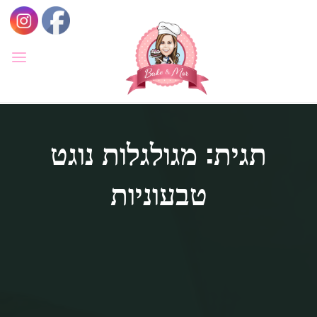
לגו
תוכן
BAKE
&
MOR
סדנאות
קונדיטוריה
תגית: מגולגלות נוגט
ואפייה
לילדים
ולמבוגרים,
סדנאות
בימי
טבעוניות
הולדת,
חוג
הקונדיטור
הצעיר.