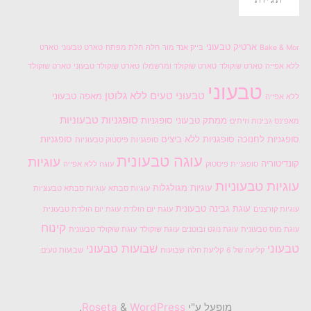
גם
מגולגלות
קינדר)"
ארטיק טבעוני
Bake & Mor
בייק אנד מור
חלה
חלת מפתח
טארט טבעוני
טארט
ללא אפייה
טארט שוקולד
טארט שוקולד ומרשמלו
טארט שוקולד טבעוני
טארט שוקולד
טבעוני
טבעוני טעים
ללא גלוטן
מאפה טבעוני
ללא אפייה
סופגניות טבעוניות
ממתק טבעוני
סופגניות
מאפינס גבינות וזיתים
סופגניות לחנוכה
סופגניות ללא ביצים
סופגניות
סופגניות פיסטוק טבעוניות
עוגה טבעונית
עוגיות
קונדיטוריה
סופגניית פיסטוק
עוגה ללא אפייה
עוגיות טבעוניות
עוגיות מגולגלות
עוגיות סבתא
עוגיות סבתא טבעוניות
עוגת גבינה טבעונית
עוגיות קורצנים
עוגת יום הולדת
עוגת יום הולדת טבעונית
קינוח
עוגת מוס טבעונית
עוגת נוגט ובוטנים
עוגת שוקולד
עוגת שוקולד טבעונית
טבעוני
שבועות טבעוני
קליעה של 6
קליעת חלה
שבועות
שבועות טעים
מופעל ע"י
Roseta
WordPress
&
.