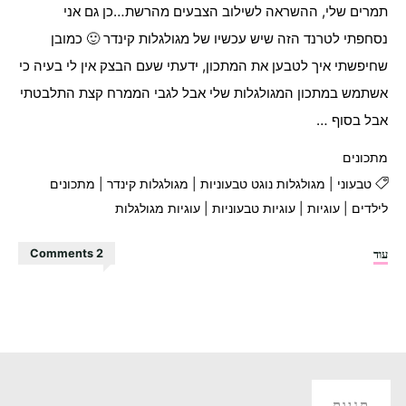
תמרים שלי, ההשראה לשילוב הצבעים מהרשת…כן גם אני
נסחפתי לטרנד הזה שיש עכשיו של מגולגלות קינדר 🙂 כמובן
שחיפשתי איך לטבען את המתכון, ידעתי שעם הבצק אין לי בעיה כי
אשתמש במתכון המגולגלות שלי אבל לגבי הממרח קצת התלבטתי
אבל בסוף …
מתכונים
טבעוני
|
מגולגלות נוגט טבעוניות
|
מגולגלות קינדר
|
מתכונים
לילדים
|
עוגיות
|
עוגיות טבעוניות
|
עוגיות מגולגלות
"מגולגלות
עוד
2 Comments
נוגט
(אבל
אתם
יכולים
לקרוא
להן
תגיות