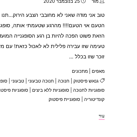
מור
25 בנובמבר 2020
טוב אני מודה שאני לא מחובבי הצבע הירוק…תנו לי 
הטעם אוי הטעם!!!! מהרגע שטעמתי אותה, סופגנ
הזאת פשוט הפכה להיות בן רגע הסופגנייה המועדפ
טעימה שזו עבירה פלילית לא לאכול כזאת! עם מיל
זוכר שזו בכלל …
מאפים
|
מתכונים
גנאש פיסטוק
|
חנוכה
|
חנוכה טבעוני
|
טבעוני
|
סופג
סופגניות לחנוכה
|
סופגניות ללא ביצים
|
סופגניות פיסטו
קונדיטוריה
|
סופגניית פיסטוק
"סופגניות
עוד
פיסטוק
מפנקות"