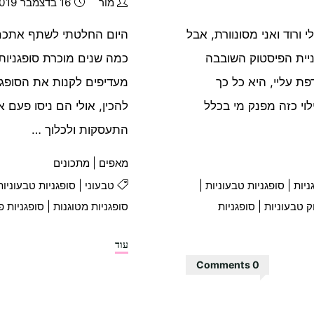
מור
16 בדצמבר 2019
ורוד ואני מסונוורת, אבל
היום החלטתי לשתף אתכם ב
יית הפיסטוק השובבה
כמה שנים מוכרת סופגניות
ת עליי, היא כל כך
מעדיפים לקנות את הסופגנ
וי כזה מפנק מי בכלל
להכין, אולי הם ניסו פעם א
התעסקות ולכלוך …
מאפים
|
מתכונים
ניות
|
סופגניות טבעוניות
|
טבעוני
|
סופגניות טבעוניות
ק טבעוניות
|
סופגניות
סופגניות מטוגנות
|
סופגניות פ
"סופגניות
עוד
כמו
0 Comments
בקונדיטוריה"