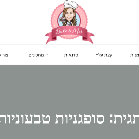
BAKE
&
MOR
סדנאות
נות
קצת עליי
סדנאות
מתכונים
צור 
קונדיטוריה
ואפייה
לילדים
ולמבוגרים,
סדנאות
בימי
הולדת,
חוג
הקונדיטור
הצעיר.
גית: סופגניות טבעוניות