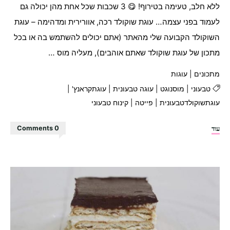
ללא חלב, טעימה בטירוף! 😋 3 שכבות שכל אחת מהן יכולה גם
לעמוד בפני עצמה… עוגת שוקולד רכה, אוורירית ומדהימה – עוגת
השוקולד הקבועה שלי מהאתר (אתם יכולים להשתמש בה או בכל
מתכון של עוגת שוקולד שאתם אוהבים), מעליה מוס …
מתכונים
|
עוגות
טבעוני
|
מוסנוגט
|
עוגה טבעונית
|
עוגתקראנץ'
|
עוגתשוקולדטבעונית
|
פייטה
|
קינוח טבעוני
"עוגת
עוד
0 Comments
שוקולד
קראנץ'
נוגט
מטורפת!"