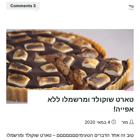
"עוגת
עוד
3 Comments
יום
הולדת
טבעונית
מושלמת,
רכה
ואוורירית!"
טארט שוקולד ומרשמלו ללא
אפייה!
מור
4 במאי 2020
טוב זה אחד הדברים הטעימיםםםםםםם – טארט שוקולד ומרשמלו