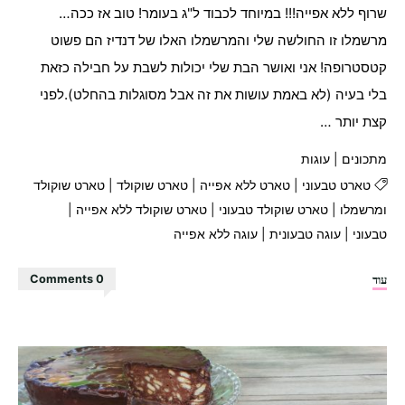
שרוף ללא אפייה!!! במיוחד לכבוד ל"ג בעומר! טוב אז ככה…
מרשמלו זו החולשה שלי והמרשמלו האלו של דנדיז הם פשוט
קטסטרופה! אני ואושר הבת שלי יכולות לשבת על חבילה כזאת
בלי בעיה (לא באמת עושות את זה אבל מסוגלות בהחלט).לפני
קצת יותר …
מתכונים
|
עוגות
טארט טבעוני
|
טארט ללא אפייה
|
טארט שוקולד
|
טארט שוקולד
ומרשמלו
|
טארט שוקולד טבעוני
|
טארט שוקולד ללא אפייה
|
טבעוני
|
עוגה טבעונית
|
עוגה ללא אפייה
"טארט
עוד
0 Comments
שוקולד
ומרשמלו
ללא
אפייה!"