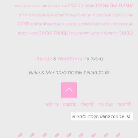
עוגיות טבעוניות
עוגיות מגולגלות
עוגיות סבתא
עוגיות סבתא טבעוניות
עוגת גבינה טבעונית
עוגיות קורצנים
עוגת יום הולדת
עוגת יום הולדת טבעונית
קינוח
עוגת מוס טבעונית
עוגת נוגט ובוטנים
עוגת שוקולד
עוגת שוקולד טבעונית
טבעוני
שבועות טבעוני
קליעה של 6
קליעת חלה
שבועות
שבועות טעים
מופעל ע"י
Roseta
WordPress
&
.
© כל הזכויות שמורות לאתר Bake & Mor
בחזרה
להזמנות
קצת עליי
סדנאות
מתכונים
צור קשר
ללמעלה
חיפוש
חפשו את: