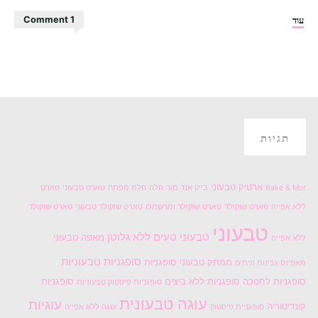
"עוגת
עוד
1 Comment
עקיצת
הדבורה
טבעונית"
תגיות
ארטיק טבעוני
Bake & Mor
בייק אנד מור
חלה
חלת מפתח
טארט טבעוני
טארט
ללא אפייה
טארט שוקולד
טארט שוקולד ומרשמלו
טארט שוקולד טבעוני
טארט שוקולד
טבעוני
טבעוני טעים
ללא גלוטן
מאפה טבעוני
ללא אפייה
סופגניות טבעוניות
ממתק טבעוני
סופגניות
מאפינס גבינות וזיתים
סופגניות לחנוכה
סופגניות ללא ביצים
סופגניות
סופגניות פיסטוק טבעוניות
עוגה טבעונית
עוגיות
קונדיטוריה
סופגניית פיסטוק
עוגה ללא אפייה