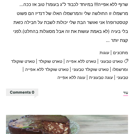
שרוף ללא אפייה!!! במיוחד לכבוד ל"ג בעומר! טוב אז ככה…
מרשמלו זו החולשה שלי והמרשמלו האלו של דנדיז הם פשוט
קטסטרופה! אני ואושר הבת שלי יכולות לשבת על חבילה כזאת
בלי בעיה (לא באמת עושות את זה אבל מסוגלות בהחלט).לפני
קצת יותר …
מתכונים
|
עוגות
טארט טבעוני
|
טארט ללא אפייה
|
טארט שוקולד
|
טארט שוקולד
ומרשמלו
|
טארט שוקולד טבעוני
|
טארט שוקולד ללא אפייה
|
טבעוני
|
עוגה טבעונית
|
עוגה ללא אפייה
"טארט
עוד
0 Comments
שוקולד
ומרשמלו
ללא
אפייה!"