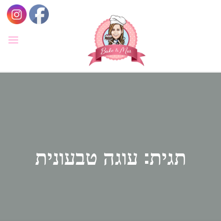
לגו
תוכן
BAKE
&
MOR
סדנאות
קונדיטוריה
ואפייה
לילדים
ולמבוגרים,
סדנאות
בימי
הולדת,
חוג
הקונדיטור
תגית: עוגה טבעונית
הצעיר.