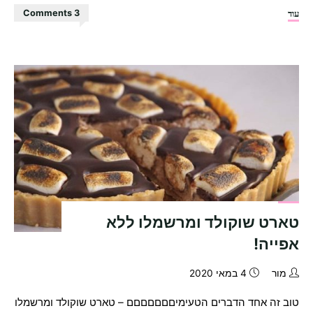
"עוגת
עוד
3 Comments
יום
הולדת
טבעונית
מושלמת,
רכה
ואוורירית!"
טארט שוקולד ומרשמלו ללא
אפייה!
מור
4 במאי 2020
טוב זה אחד הדברים הטעימיםםםםםםם – טארט שוקולד ומרשמלו