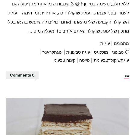
ללא חלב, טעימה בטירוף! 😋 3 שכבות שכל אחת מהן יכולה גם
לעמוד בפני עצמה… עוגת שוקולד רכה, אוורירית ומדהימה – עוגת
השוקולד הקבועה שלי מהאתר (אתם יכולים להשתמש בה או בכל
מתכון של עוגת שוקולד שאתם אוהבים), מעליה מוס …
מתכונים
|
עוגות
טבעוני
|
מוסנוגט
|
עוגה טבעונית
|
עוגתקראנץ'
|
עוגתשוקולדטבעונית
|
פייטה
|
קינוח טבעוני
"עוגת
עוד
0 Comments
שוקולד
קראנץ'
נוגט
מטורפת!"