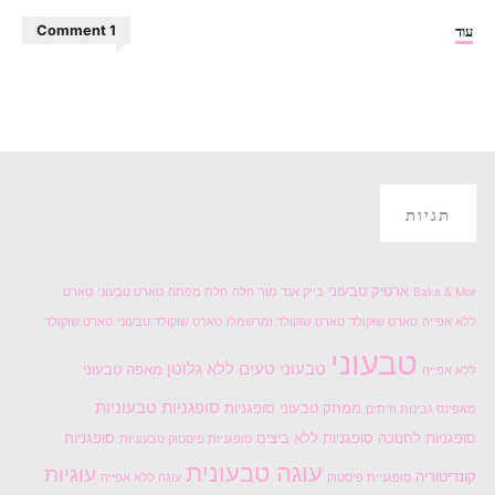
"עוגת
עוד
1 Comment
עקיצת
הדבורה
טבעונית"
תגיות
ארטיק טבעוני
Bake & Mor
בייק אנד מור
חלה
חלת מפתח
טארט טבעוני
טארט
ללא אפייה
טארט שוקולד
טארט שוקולד ומרשמלו
טארט שוקולד טבעוני
טארט שוקולד
טבעוני
טבעוני טעים
ללא גלוטן
מאפה טבעוני
ללא אפייה
סופגניות טבעוניות
ממתק טבעוני
סופגניות
מאפינס גבינות וזיתים
סופגניות לחנוכה
סופגניות ללא ביצים
סופגניות
סופגניות פיסטוק טבעוניות
עוגה טבעונית
עוגיות
קונדיטוריה
סופגניית פיסטוק
עוגה ללא אפייה