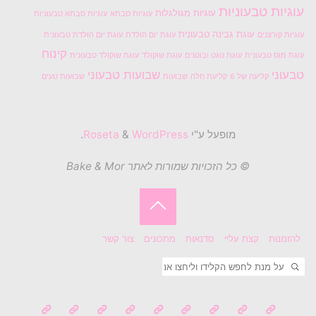
עוגיות טבעוניות
עוגיות מגולגלות
עוגיות סבתא
עוגיות סבתא טבעוניות
עוגת גבינה טבעונית
עוגיות קורצנים
עוגת יום הולדת
עוגת יום הולדת טבעונית
קינוח
עוגת מוס טבעונית
עוגת נוגט ובוטנים
עוגת שוקולד
עוגת שוקולד טבעונית
טבעוני
שבועות טבעוני
קליעה של 6
קליעת חלה
שבועות
שבועות טעים
מופעל ע"י
Roseta
WordPress
&
.
© כל הזכויות שמורות לאתר Bake & Mor
בחזרה
להזמנות
קצת עליי
סדנאות
מתכונים
צור קשר
ללמעלה
חיפוש
חפשו את: