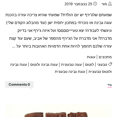
מור
25 בנובמבר 2019
שמעתם שלג'ירף יש יום הולדת? שמעתי שהיא צריכה עזרה בהכנת
עוגה גבינה אז נזכרתי במתכון יחסית ישן (עוד מהבלוג הקודם שלי)
וניגשתי לעבודה! יצא טעייייםםםם! ועל איזה ג'ירף אני בדיוק
מדברת? אני מדברת על הג'ירף מהספר של אביב, שעם עוד קצת
עזרה שלכם תהפוך להיות אחת הדמויות האהובות ביותר על …
מתכונים
|
עוגות
טבעוני
|
לוטוס
|
עוגה טבעונית
|
עוגת גבינה ולוטוס
|
עוגת גבינה
ולוטוס טבעונית
|
עוגת גבינה טבעונית
"עוגת
עוד
0 Comments
גבינה
ופירורי
לוטוס"